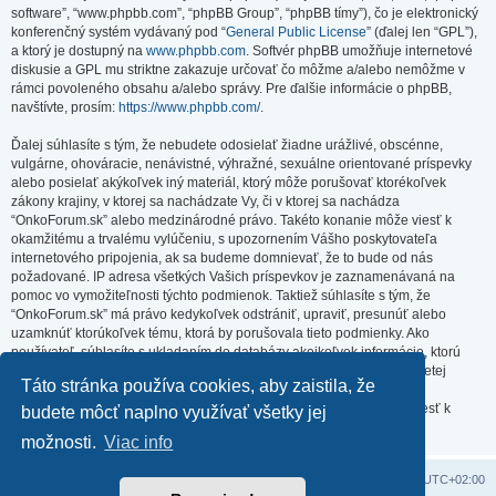
software”, “www.phpbb.com”, “phpBB Group”, “phpBB tímy”), čo je elektronický
konferenčný systém vydávaný pod “
General Public License
” (ďalej len “GPL”),
a ktorý je dostupný na
www.phpbb.com
. Softvér phpBB umožňuje internetové
diskusie a GPL mu striktne zakazuje určovať čo môžme a/alebo nemôžme v
rámci povoleného obsahu a/alebo správy. Pre ďalšie informácie o phpBB,
navštívte, prosím:
https://www.phpbb.com/
.
Ďalej súhlasíte s tým, že nebudete odosielať žiadne urážlivé, obscénne,
vulgárne, ohováracie, nenávistné, výhražné, sexuálne orientované príspevky
alebo posielať akýkoľvek iný materiál, ktorý môže porušovať ktorékoľvek
zákony krajiny, v ktorej sa nachádzate Vy, či v ktorej sa nachádza
“OnkoForum.sk” alebo medzinárodné právo. Takéto konanie môže viesť k
okamžitému a trvalému vylúčeniu, s upozornením Vášho poskytovateľa
internetového pripojenia, ak sa budeme domnievať, že to bude od nás
požadované. IP adresa všetkých Vašich príspevkov je zaznamenávaná na
pomoc vo vymožiteľnosti týchto podmienok. Taktiež súhlasíte s tým, že
“OnkoForum.sk” má právo kedykoľvek odstrániť, upraviť, presunúť alebo
uzamknúť ktorúkoľvek tému, ktorá by porušovala tieto podmienky. Ako
používateľ, súhlasíte s ukladaním do databázy akejkoľvek informácie, ktorú
vložíte. Hoci táto informácia nebude zverejnená/poskytnutá žiadnej tretej
Táto stránka používa cookies, aby zaistila, že
strane bez Vášho súhlasu, ani “OnkoForum.sk” ani phpBB nenesú
zodpovednosť za akýkoľvek pokus o prienik (hacking), ktorý môže viesť k
budete môcť naplno využívať všetky jej
zneužitiu týchto údajov.
možnosti.
Viac info
Domov
Obsah portálu
Všetky časy sú v
UTC+02:00