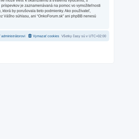
nie môže viesť k okamžitému a trvalému vylúčeniu, s
h príspevkov je zaznamenávaná na pomoc vo vymožiteľnosti
 ktorá by porušovala tieto podmienky. Ako používateľ,
e bez Vášho súhlasu, ani “OnkoForum.sk” ani phpBB nenesú
 administrátorovi
Vymazať cookies
Všetky časy sú v
UTC+02:00