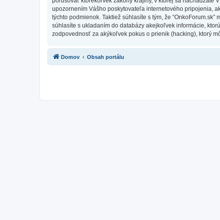
porušovať ktorékoľvek zákony krajiny, v ktorej sa nachádzate 
upozornením Vášho poskytovateľa internetového pripojenia, 
týchto podmienok. Taktiež súhlasíte s tým, že “OnkoForum.sk” 
súhlasíte s ukladaním do databázy akejkoľvek informácie, ktor
zodpovednosť za akýkoľvek pokus o prienik (hacking), ktorý môž
Domov
Obsah portálu