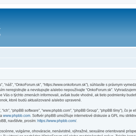
ás”, “náš”, “OnkoForum.sk”, “https://www.onkoforum.sk”), súhlasíte s právnym vym
m neregistrujte a nevstupujte a/alebo nepoužívajte “OnkoForum.sk”. Vyhradzuje
sme Vás o týchto zmenách informovali, avšak bude vhodné, ak tieto podmienky bude
enok, ktoré budú aktualizované a/alebo upravené.
”, “ich”, “phpBB software”, “www.phpbb.com”, “phpBB Group”, “phpBB tímy”), čo je 
na
www.phpbb.com
. Softvér phpBB umožňuje internetové diskusie a GPL mu strik
BB, navštívte, prosím:
https://www.phpbb.com/
.
obscénne, vulgárne, ohováracie, nenávistné, výhražné, sexuálne orientované príspe