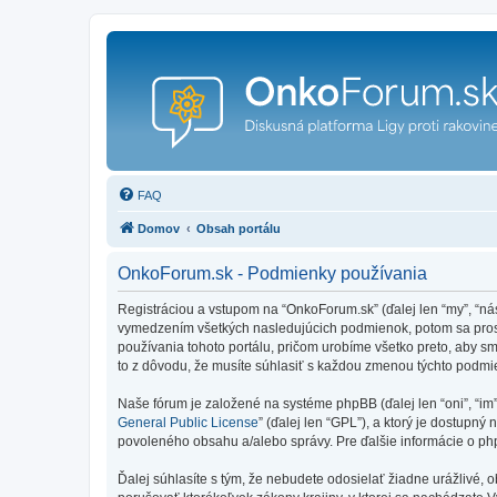
FAQ
Domov
Obsah portálu
OnkoForum.sk - Podmienky používania
Registráciou a vstupom na “OnkoForum.sk” (ďalej len “my”, “n
vymedzením všetkých nasledujúcich podmienok, potom sa prosí
používania tohoto portálu, pričom urobíme všetko preto, aby 
to z dôvodu, že musíte súhlasiť s každou zmenou týchto podmi
Naše fórum je založené na systéme phpBB (ďalej len “oni”, “im
General Public License
” (ďalej len “GPL”), a ktorý je dostupný 
povoleného obsahu a/alebo správy. Pre ďalšie informácie o php
Ďalej súhlasíte s tým, že nebudete odosielať žiadne urážlivé, 