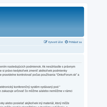
Vytvoriť účet
Prihlásiť sa
edzením nasledujúcich podmienok. Ak nesúhlasíte s právnym
me si právo kedykoľvek zmeniť akékoľvek podmienky
te pravidelne kontrolovať počas používania “OnkoForum.sk” a
elektronický konferenčný systém vydávaný pod “
tne zakazuje určovať čo môžme a/alebo nemôžme v rámci
vky alebo posielať akýkoľvek iný materiál, ktorý môže