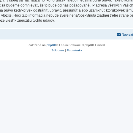
Vy, či v ktorej sa nachádza “OnkoForum.sk” alebo medzinárodné právo. Takéto kona
ak sa budeme domnievať, že to bude od nás požadované. IP adresa všetkých Vašic
má právo kedykoľvek odstrániť, upraviť, presunúť alebo uzamknúť ktorúkoľvek tému,
ú vložíte. Hoci táto informácia nebude zverejnená/poskytnutá žiadnej tretej stran
e viesť k zneužitiu týchto údajov.
Napísať
Založené na
phpBB
® Forum Software © phpBB Limited
Súkromie
|
Podmienky