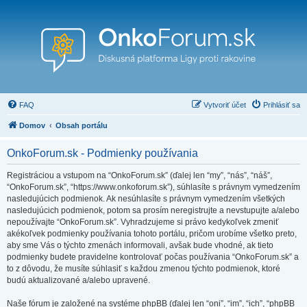
FAQ
Vytvoriť účet
Prihlásiť sa
Domov
Obsah portálu
OnkoForum.sk - Podmienky používania
Registráciou a vstupom na “OnkoForum.sk” (ďalej len “my”, “nás”, “náš”,
“OnkoForum.sk”, “https://www.onkoforum.sk”), súhlasíte s právnym vymedzením
nasledujúcich podmienok. Ak nesúhlasíte s právnym vymedzením všetkých
nasledujúcich podmienok, potom sa prosím neregistrujte a nevstupujte a/alebo
nepoužívajte “OnkoForum.sk”. Vyhradzujeme si právo kedykoľvek zmeniť
akékoľvek podmienky používania tohoto portálu, pričom urobíme všetko preto,
aby sme Vás o týchto zmenách informovali, avšak bude vhodné, ak tieto
podmienky budete pravidelne kontrolovať počas používania “OnkoForum.sk” a
to z dôvodu, že musíte súhlasiť s každou zmenou týchto podmienok, ktoré
budú aktualizované a/alebo upravené.
Naše fórum je založené na systéme phpBB (ďalej len “oni”, “im”, “ich”, “phpBB