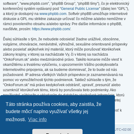
software”, “www.phpbb.com”, “phpBB Group”, “phpBB tímy”), čo je elektronický
konferenčný systém vydávaný pod “
General Public License
” (ďalej len “GPL”),
a ktorý je dostupný na
www.phpbb.com
. Softvér phpBB umožňuje internetové
diskusie a GPL mu striktne zakazuje určovať čo môžme a/alebo nemôžme v
rámci povoleného obsahu a/alebo správy. Pre ďalšie informácie o phpBB,
navštívte, prosím:
https://www.phpbb.com/
.
Ďalej súhlasíte s tým, že nebudete odosielať žiadne urážlivé, obscénne,
vulgárne, ohováracie, nenávistné, výhražné, sexuálne orientované príspevky
alebo posielať akýkoľvek iný materiál, ktorý môže porušovať ktorékoľvek
zákony krajiny, v ktorej sa nachádzate Vy, či v ktorej sa nachádza
“OnkoForum.sk” alebo medzinárodné právo. Takéto konanie môže viesť k
okamžitému a trvalému vylúčeniu, s upozornením Vášho poskytovateľa
internetového pripojenia, ak sa budeme domnievať, že to bude od nás
požadované. IP adresa všetkých Vašich príspevkov je zaznamenávaná na
pomoc vo vymožiteľnosti týchto podmienok. Taktiež súhlasíte s tým, že
“OnkoForum.sk” má právo kedykoľvek odstrániť, upraviť, presunúť alebo
uzamknúť ktorúkoľvek tému, ktorá by porušovala tieto podmienky. Ako
používateľ, súhlasíte s ukladaním do databázy akejkoľvek informácie, ktorú
vložíte. Hoci táto informácia nebude zverejnená/poskytnutá žiadnej tretej
Táto stránka používa cookies, aby zaistila, že
strane bez Vášho súhlasu, ani “OnkoForum.sk” ani phpBB nenesú
zodpovednosť za akýkoľvek pokus o prienik (hacking), ktorý môže viesť k
budete môcť naplno využívať všetky jej
zneužitiu týchto údajov.
možnosti.
Viac info
Domov
Obsah portálu
Všetky časy sú v
UTC+02:00