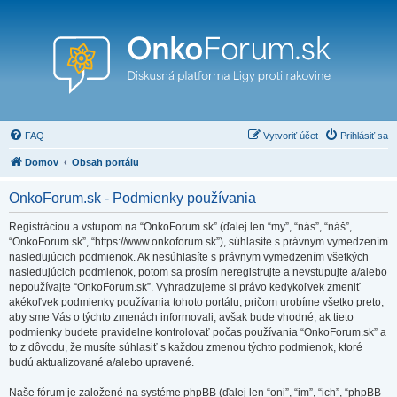
FAQ
Vytvoriť účet
Prihlásiť sa
Domov
Obsah portálu
OnkoForum.sk - Podmienky používania
Registráciou a vstupom na “OnkoForum.sk” (ďalej len “my”, “nás”, “náš”,
“OnkoForum.sk”, “https://www.onkoforum.sk”), súhlasíte s právnym vymedzením
nasledujúcich podmienok. Ak nesúhlasíte s právnym vymedzením všetkých
nasledujúcich podmienok, potom sa prosím neregistrujte a nevstupujte a/alebo
nepoužívajte “OnkoForum.sk”. Vyhradzujeme si právo kedykoľvek zmeniť
akékoľvek podmienky používania tohoto portálu, pričom urobíme všetko preto,
aby sme Vás o týchto zmenách informovali, avšak bude vhodné, ak tieto
podmienky budete pravidelne kontrolovať počas používania “OnkoForum.sk” a
to z dôvodu, že musíte súhlasiť s každou zmenou týchto podmienok, ktoré
budú aktualizované a/alebo upravené.
Naše fórum je založené na systéme phpBB (ďalej len “oni”, “im”, “ich”, “phpBB