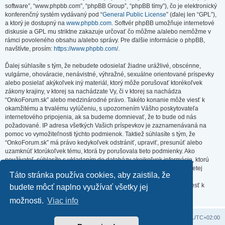
software”, “www.phpbb.com”, “phpBB Group”, “phpBB tímy”), čo je elektronický
konferenčný systém vydávaný pod “
General Public License
” (ďalej len “GPL”),
a ktorý je dostupný na
www.phpbb.com
. Softvér phpBB umožňuje internetové
diskusie a GPL mu striktne zakazuje určovať čo môžme a/alebo nemôžme v
rámci povoleného obsahu a/alebo správy. Pre ďalšie informácie o phpBB,
navštívte, prosím:
https://www.phpbb.com/
.
Ďalej súhlasíte s tým, že nebudete odosielať žiadne urážlivé, obscénne,
vulgárne, ohováracie, nenávistné, výhražné, sexuálne orientované príspevky
alebo posielať akýkoľvek iný materiál, ktorý môže porušovať ktorékoľvek
zákony krajiny, v ktorej sa nachádzate Vy, či v ktorej sa nachádza
“OnkoForum.sk” alebo medzinárodné právo. Takéto konanie môže viesť k
okamžitému a trvalému vylúčeniu, s upozornením Vášho poskytovateľa
internetového pripojenia, ak sa budeme domnievať, že to bude od nás
požadované. IP adresa všetkých Vašich príspevkov je zaznamenávaná na
pomoc vo vymožiteľnosti týchto podmienok. Taktiež súhlasíte s tým, že
“OnkoForum.sk” má právo kedykoľvek odstrániť, upraviť, presunúť alebo
uzamknúť ktorúkoľvek tému, ktorá by porušovala tieto podmienky. Ako
používateľ, súhlasíte s ukladaním do databázy akejkoľvek informácie, ktorú
vložíte. Hoci táto informácia nebude zverejnená/poskytnutá žiadnej tretej
Táto stránka používa cookies, aby zaistila, že
strane bez Vášho súhlasu, ani “OnkoForum.sk” ani phpBB nenesú
zodpovednosť za akýkoľvek pokus o prienik (hacking), ktorý môže viesť k
budete môcť naplno využívať všetky jej
zneužitiu týchto údajov.
možnosti.
Viac info
Domov
Obsah portálu
Všetky časy sú v
UTC+02:00