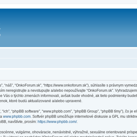
ás”, “náš”, “OnkoForum.sk”, “https://www.onkoforum.sk”), súhlasíte s právnym vym
m neregistrujte a nevstupujte a/alebo nepoužívajte “OnkoForum.sk”. Vyhradzuje
sme Vás o týchto zmenách informovali, avšak bude vhodné, ak tieto podmienky bude
enok, ktoré budú aktualizované a/alebo upravené.
”, “ich”, “phpBB software”, “www.phpbb.com”, “phpBB Group”, “phpBB tímy”), čo je 
na
www.phpbb.com
. Softvér phpBB umožňuje internetové diskusie a GPL mu strik
BB, navštívte, prosím:
https://www.phpbb.com/
.
obscénne, vulgárne, ohováracie, nenávistné, výhražné, sexuálne orientované príspe