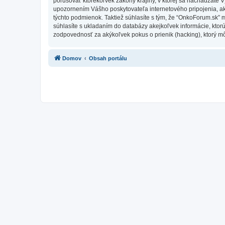
porušovať ktorékoľvek zákony krajiny, v ktorej sa nachádzate 
upozornením Vášho poskytovateľa internetového pripojenia, 
týchto podmienok. Taktiež súhlasíte s tým, že “OnkoForum.sk” 
súhlasíte s ukladaním do databázy akejkoľvek informácie, ktor
zodpovednosť za akýkoľvek pokus o prienik (hacking), ktorý môž
Domov
Obsah portálu