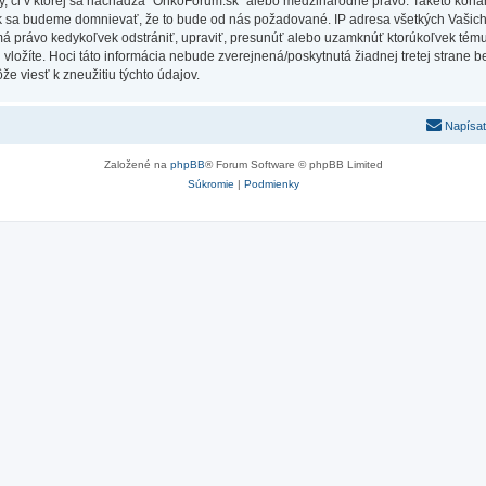
Vy, či v ktorej sa nachádza “OnkoForum.sk” alebo medzinárodné právo. Takéto kona
ak sa budeme domnievať, že to bude od nás požadované. IP adresa všetkých Vašic
má právo kedykoľvek odstrániť, upraviť, presunúť alebo uzamknúť ktorúkoľvek tému,
ú vložíte. Hoci táto informácia nebude zverejnená/poskytnutá žiadnej tretej stran
e viesť k zneužitiu týchto údajov.
Napísať
Založené na
phpBB
® Forum Software © phpBB Limited
Súkromie
|
Podmienky