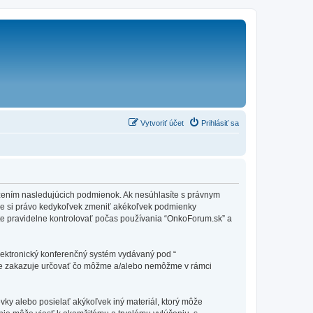
Vytvoriť účet
Prihlásiť sa
edzením nasledujúcich podmienok. Ak nesúhlasíte s právnym
me si právo kedykoľvek zmeniť akékoľvek podmienky
te pravidelne kontrolovať počas používania “OnkoForum.sk” a
elektronický konferenčný systém vydávaný pod “
tne zakazuje určovať čo môžme a/alebo nemôžme v rámci
vky alebo posielať akýkoľvek iný materiál, ktorý môže