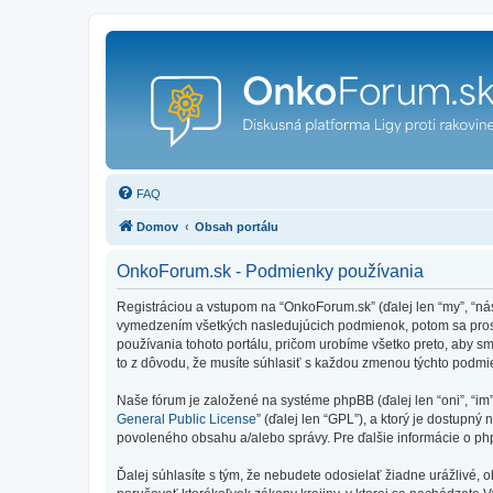
FAQ
Domov
Obsah portálu
OnkoForum.sk - Podmienky používania
Registráciou a vstupom na “OnkoForum.sk” (ďalej len “my”, “n
vymedzením všetkých nasledujúcich podmienok, potom sa prosí
používania tohoto portálu, pričom urobíme všetko preto, aby 
to z dôvodu, že musíte súhlasiť s každou zmenou týchto podmi
Naše fórum je založené na systéme phpBB (ďalej len “oni”, “im
General Public License
” (ďalej len “GPL”), a ktorý je dostupný 
povoleného obsahu a/alebo správy. Pre ďalšie informácie o php
Ďalej súhlasíte s tým, že nebudete odosielať žiadne urážlivé, 