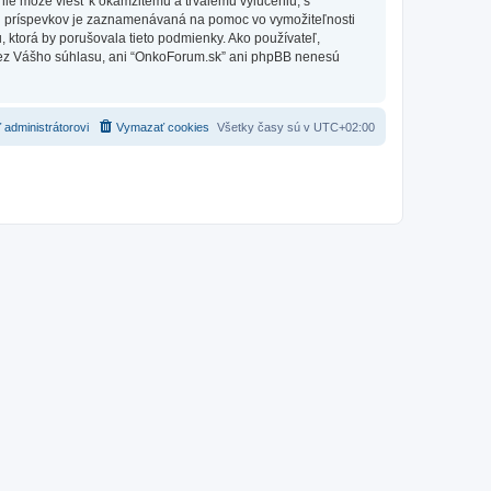
nie môže viesť k okamžitému a trvalému vylúčeniu, s
h príspevkov je zaznamenávaná na pomoc vo vymožiteľnosti
 ktorá by porušovala tieto podmienky. Ako používateľ,
e bez Vášho súhlasu, ani “OnkoForum.sk” ani phpBB nenesú
 administrátorovi
Vymazať cookies
Všetky časy sú v
UTC+02:00