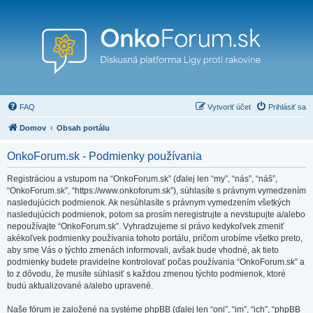
FAQ
Vytvoriť účet
Prihlásiť sa
Domov
Obsah portálu
OnkoForum.sk - Podmienky používania
Registráciou a vstupom na “OnkoForum.sk” (ďalej len “my”, “nás”, “náš”,
“OnkoForum.sk”, “https://www.onkoforum.sk”), súhlasíte s právnym vymedzením
nasledujúcich podmienok. Ak nesúhlasíte s právnym vymedzením všetkých
nasledujúcich podmienok, potom sa prosím neregistrujte a nevstupujte a/alebo
nepoužívajte “OnkoForum.sk”. Vyhradzujeme si právo kedykoľvek zmeniť
akékoľvek podmienky používania tohoto portálu, pričom urobíme všetko preto,
aby sme Vás o týchto zmenách informovali, avšak bude vhodné, ak tieto
podmienky budete pravidelne kontrolovať počas používania “OnkoForum.sk” a
to z dôvodu, že musíte súhlasiť s každou zmenou týchto podmienok, ktoré
budú aktualizované a/alebo upravené.
Naše fórum je založené na systéme phpBB (ďalej len “oni”, “im”, “ich”, “phpBB