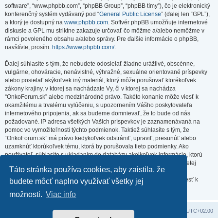
software”, “www.phpbb.com”, “phpBB Group”, “phpBB tímy”), čo je elektronický
konferenčný systém vydávaný pod “
General Public License
” (ďalej len “GPL”),
a ktorý je dostupný na
www.phpbb.com
. Softvér phpBB umožňuje internetové
diskusie a GPL mu striktne zakazuje určovať čo môžme a/alebo nemôžme v
rámci povoleného obsahu a/alebo správy. Pre ďalšie informácie o phpBB,
navštívte, prosím:
https://www.phpbb.com/
.
Ďalej súhlasíte s tým, že nebudete odosielať žiadne urážlivé, obscénne,
vulgárne, ohováracie, nenávistné, výhražné, sexuálne orientované príspevky
alebo posielať akýkoľvek iný materiál, ktorý môže porušovať ktorékoľvek
zákony krajiny, v ktorej sa nachádzate Vy, či v ktorej sa nachádza
“OnkoForum.sk” alebo medzinárodné právo. Takéto konanie môže viesť k
okamžitému a trvalému vylúčeniu, s upozornením Vášho poskytovateľa
internetového pripojenia, ak sa budeme domnievať, že to bude od nás
požadované. IP adresa všetkých Vašich príspevkov je zaznamenávaná na
pomoc vo vymožiteľnosti týchto podmienok. Taktiež súhlasíte s tým, že
“OnkoForum.sk” má právo kedykoľvek odstrániť, upraviť, presunúť alebo
uzamknúť ktorúkoľvek tému, ktorá by porušovala tieto podmienky. Ako
používateľ, súhlasíte s ukladaním do databázy akejkoľvek informácie, ktorú
vložíte. Hoci táto informácia nebude zverejnená/poskytnutá žiadnej tretej
Táto stránka používa cookies, aby zaistila, že
strane bez Vášho súhlasu, ani “OnkoForum.sk” ani phpBB nenesú
zodpovednosť za akýkoľvek pokus o prienik (hacking), ktorý môže viesť k
budete môcť naplno využívať všetky jej
zneužitiu týchto údajov.
možnosti.
Viac info
Domov
Obsah portálu
Všetky časy sú v
UTC+02:00