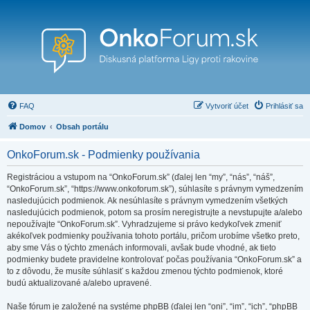
FAQ
Vytvoriť účet
Prihlásiť sa
Domov
Obsah portálu
OnkoForum.sk - Podmienky používania
Registráciou a vstupom na “OnkoForum.sk” (ďalej len “my”, “nás”, “náš”,
“OnkoForum.sk”, “https://www.onkoforum.sk”), súhlasíte s právnym vymedzením
nasledujúcich podmienok. Ak nesúhlasíte s právnym vymedzením všetkých
nasledujúcich podmienok, potom sa prosím neregistrujte a nevstupujte a/alebo
nepoužívajte “OnkoForum.sk”. Vyhradzujeme si právo kedykoľvek zmeniť
akékoľvek podmienky používania tohoto portálu, pričom urobíme všetko preto,
aby sme Vás o týchto zmenách informovali, avšak bude vhodné, ak tieto
podmienky budete pravidelne kontrolovať počas používania “OnkoForum.sk” a
to z dôvodu, že musíte súhlasiť s každou zmenou týchto podmienok, ktoré
budú aktualizované a/alebo upravené.
Naše fórum je založené na systéme phpBB (ďalej len “oni”, “im”, “ich”, “phpBB