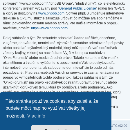
software”, “www.phpbb.com”, “phpBB Group”, “phpBB tímy”), čo je elektronický
konferenčný systém vydávaný pod “
General Public License
” (ďalej len “GPL”),
a ktorý je dostupný na
www.phpbb.com
. Softvér phpBB umožňuje internetové
diskusie a GPL mu striktne zakazuje určovať čo môžme a/alebo nemôžme v
rámci povoleného obsahu a/alebo správy. Pre ďalšie informácie o phpBB,
navštívte, prosím:
https://www.phpbb.com/
.
Ďalej súhlasíte s tým, že nebudete odosielať žiadne urážlivé, obscénne,
vulgárne, ohováracie, nenávistné, výhražné, sexuálne orientované príspevky
alebo posielať akýkoľvek iný materiál, ktorý môže porušovať ktorékoľvek
zákony krajiny, v ktorej sa nachádzate Vy, či v ktorej sa nachádza
“OnkoForum.sk” alebo medzinárodné právo. Takéto konanie môže viesť k
okamžitému a trvalému vylúčeniu, s upozornením Vášho poskytovateľa
internetového pripojenia, ak sa budeme domnievať, že to bude od nás
požadované. IP adresa všetkých Vašich príspevkov je zaznamenávaná na
pomoc vo vymožiteľnosti týchto podmienok. Taktiež súhlasíte s tým, že
“OnkoForum.sk” má právo kedykoľvek odstrániť, upraviť, presunúť alebo
uzamknúť ktorúkoľvek tému, ktorá by porušovala tieto podmienky. Ako
používateľ, súhlasíte s ukladaním do databázy akejkoľvek informácie, ktorú
vložíte. Hoci táto informácia nebude zverejnená/poskytnutá žiadnej tretej
Táto stránka používa cookies, aby zaistila, že
strane bez Vášho súhlasu, ani “OnkoForum.sk” ani phpBB nenesú
zodpovednosť za akýkoľvek pokus o prienik (hacking), ktorý môže viesť k
budete môcť naplno využívať všetky jej
zneužitiu týchto údajov.
možnosti.
Viac info
Domov
Obsah portálu
Všetky časy sú v
UTC+02:00