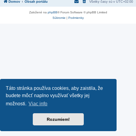
Domov
Obsah portálu
Všetky časy sú v
UTC+02:00
Založené na
phpBB
® Forum Software © phpBB Limited
Súkromie
|
Podmienky
Táto stránka používa cookies, aby zaistila, že
budete môcť naplno využívať všetky jej
možnosti.
Viac info
Rozumiem!