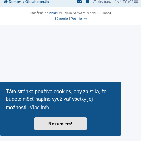
Domov
Obsah portálu
Všetky časy sú v
UTC+02:00
Založené na
phpBB
® Forum Software © phpBB Limited
Súkromie
|
Podmienky
Táto stránka používa cookies, aby zaistila, že
budete môcť naplno využívať všetky jej
možnosti.
Viac info
Rozumiem!