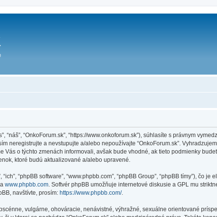
ás”, “náš”, “OnkoForum.sk”, “https://www.onkoforum.sk”), súhlasíte s právnym vym
m neregistrujte a nevstupujte a/alebo nepoužívajte “OnkoForum.sk”. Vyhradzuje
sme Vás o týchto zmenách informovali, avšak bude vhodné, ak tieto podmienky bude
enok, ktoré budú aktualizované a/alebo upravené.
”, “ich”, “phpBB software”, “www.phpbb.com”, “phpBB Group”, “phpBB tímy”), čo je 
na
www.phpbb.com
. Softvér phpBB umožňuje internetové diskusie a GPL mu strik
BB, navštívte, prosím:
https://www.phpbb.com/
.
obscénne, vulgárne, ohováracie, nenávistné, výhražné, sexuálne orientované príspe