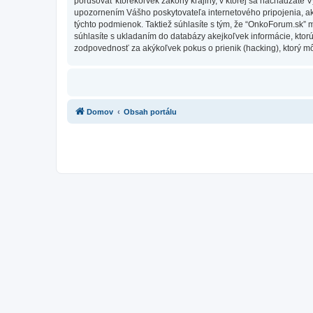
porušovať ktorékoľvek zákony krajiny, v ktorej sa nachádzate 
upozornením Vášho poskytovateľa internetového pripojenia, 
týchto podmienok. Taktiež súhlasíte s tým, že “OnkoForum.sk” 
súhlasíte s ukladaním do databázy akejkoľvek informácie, ktor
zodpovednosť za akýkoľvek pokus o prienik (hacking), ktorý môž
Domov
Obsah portálu