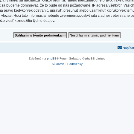
Vy, či v ktorej sa nachádza “OnkoForum.sk” alebo medzinárodné právo. Takéto kona
ak sa budeme domnievať, že to bude od nás požadované. IP adresa všetkých Vašic
má právo kedykoľvek odstrániť, upraviť, presunúť alebo uzamknúť ktorúkoľvek tému,
ú vložíte. Hoci táto informácia nebude zverejnená/poskytnutá žiadnej tretej stran
e viesť k zneužitiu týchto údajov.
Napísať
Založené na
phpBB
® Forum Software © phpBB Limited
Súkromie
|
Podmienky