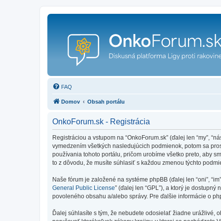
FAQ
Domov
Obsah portálu
OnkoForum.sk - Registrácia
Registráciou a vstupom na “OnkoForum.sk” (ďalej len “my”, “n
vymedzením všetkých nasledujúcich podmienok, potom sa prosí
používania tohoto portálu, pričom urobíme všetko preto, aby 
to z dôvodu, že musíte súhlasiť s každou zmenou týchto podmi
Naše fórum je založené na systéme phpBB (ďalej len “oni”, “im
General Public License
” (ďalej len “GPL”), a ktorý je dostupný 
povoleného obsahu a/alebo správy. Pre ďalšie informácie o php
Ďalej súhlasíte s tým, že nebudete odosielať žiadne urážlivé, 