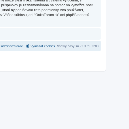
nie môže viesť k okamžitému a trvalému vylúčeniu, s
h príspevkov je zaznamenávaná na pomoc vo vymožiteľnosti
 ktorá by porušovala tieto podmienky. Ako používateľ,
e bez Vášho súhlasu, ani “OnkoForum.sk” ani phpBB nenesú
 administrátorovi
Vymazať cookies
Všetky časy sú v
UTC+02:00