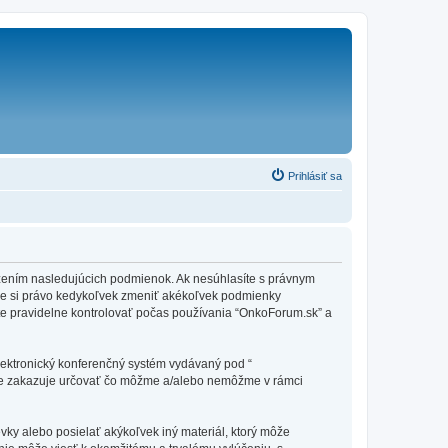
Prihlásiť sa
edzením nasledujúcich podmienok. Ak nesúhlasíte s právnym
me si právo kedykoľvek zmeniť akékoľvek podmienky
te pravidelne kontrolovať počas používania “OnkoForum.sk” a
elektronický konferenčný systém vydávaný pod “
tne zakazuje určovať čo môžme a/alebo nemôžme v rámci
vky alebo posielať akýkoľvek iný materiál, ktorý môže