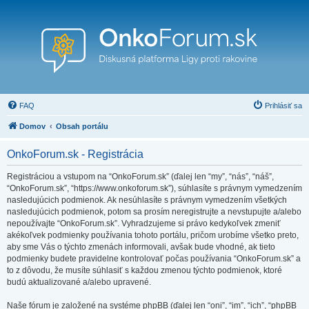
FAQ
Prihlásiť sa
Domov
Obsah portálu
OnkoForum.sk - Registrácia
Registráciou a vstupom na “OnkoForum.sk” (ďalej len “my”, “nás”, “náš”,
“OnkoForum.sk”, “https://www.onkoforum.sk”), súhlasíte s právnym vymedzením
nasledujúcich podmienok. Ak nesúhlasíte s právnym vymedzením všetkých
nasledujúcich podmienok, potom sa prosím neregistrujte a nevstupujte a/alebo
nepoužívajte “OnkoForum.sk”. Vyhradzujeme si právo kedykoľvek zmeniť
akékoľvek podmienky používania tohoto portálu, pričom urobíme všetko preto,
aby sme Vás o týchto zmenách informovali, avšak bude vhodné, ak tieto
podmienky budete pravidelne kontrolovať počas používania “OnkoForum.sk” a
to z dôvodu, že musíte súhlasiť s každou zmenou týchto podmienok, ktoré
budú aktualizované a/alebo upravené.
Naše fórum je založené na systéme phpBB (ďalej len “oni”, “im”, “ich”, “phpBB