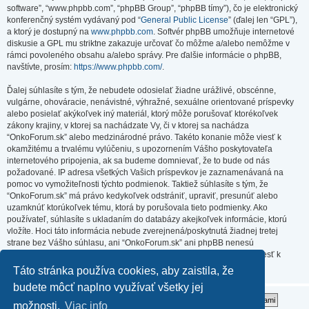
software”, “www.phpbb.com”, “phpBB Group”, “phpBB tímy”), čo je elektronický
konferenčný systém vydávaný pod “
General Public License
” (ďalej len “GPL”),
a ktorý je dostupný na
www.phpbb.com
. Softvér phpBB umožňuje internetové
diskusie a GPL mu striktne zakazuje určovať čo môžme a/alebo nemôžme v
rámci povoleného obsahu a/alebo správy. Pre ďalšie informácie o phpBB,
navštívte, prosím:
https://www.phpbb.com/
.
Ďalej súhlasíte s tým, že nebudete odosielať žiadne urážlivé, obscénne,
vulgárne, ohováracie, nenávistné, výhražné, sexuálne orientované príspevky
alebo posielať akýkoľvek iný materiál, ktorý môže porušovať ktorékoľvek
zákony krajiny, v ktorej sa nachádzate Vy, či v ktorej sa nachádza
“OnkoForum.sk” alebo medzinárodné právo. Takéto konanie môže viesť k
okamžitému a trvalému vylúčeniu, s upozornením Vášho poskytovateľa
internetového pripojenia, ak sa budeme domnievať, že to bude od nás
požadované. IP adresa všetkých Vašich príspevkov je zaznamenávaná na
pomoc vo vymožiteľnosti týchto podmienok. Taktiež súhlasíte s tým, že
“OnkoForum.sk” má právo kedykoľvek odstrániť, upraviť, presunúť alebo
uzamknúť ktorúkoľvek tému, ktorá by porušovala tieto podmienky. Ako
používateľ, súhlasíte s ukladaním do databázy akejkoľvek informácie, ktorú
vložíte. Hoci táto informácia nebude zverejnená/poskytnutá žiadnej tretej
strane bez Vášho súhlasu, ani “OnkoForum.sk” ani phpBB nenesú
zodpovednosť za akýkoľvek pokus o prienik (hacking), ktorý môže viesť k
zneužitiu týchto údajov.
Táto stránka používa cookies, aby zaistila, že
budete môcť naplno využívať všetky jej
možnosti.
Viac info