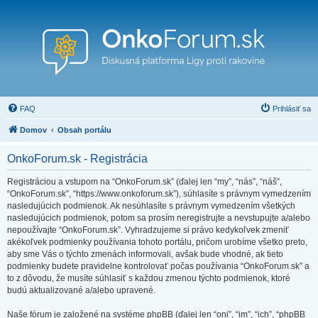
FAQ
Prihlásiť sa
Domov
Obsah portálu
OnkoForum.sk - Registrácia
Registráciou a vstupom na “OnkoForum.sk” (ďalej len “my”, “nás”, “náš”,
“OnkoForum.sk”, “https://www.onkoforum.sk”), súhlasíte s právnym vymedzením
nasledujúcich podmienok. Ak nesúhlasíte s právnym vymedzením všetkých
nasledujúcich podmienok, potom sa prosím neregistrujte a nevstupujte a/alebo
nepoužívajte “OnkoForum.sk”. Vyhradzujeme si právo kedykoľvek zmeniť
akékoľvek podmienky používania tohoto portálu, pričom urobíme všetko preto,
aby sme Vás o týchto zmenách informovali, avšak bude vhodné, ak tieto
podmienky budete pravidelne kontrolovať počas používania “OnkoForum.sk” a
to z dôvodu, že musíte súhlasiť s každou zmenou týchto podmienok, ktoré
budú aktualizované a/alebo upravené.
Naše fórum je založené na systéme phpBB (ďalej len “oni”, “im”, “ich”, “phpBB