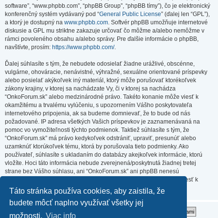
software”, “www.phpbb.com”, “phpBB Group”, “phpBB tímy”), čo je elektronický
konferenčný systém vydávaný pod “
General Public License
” (ďalej len “GPL”),
a ktorý je dostupný na
www.phpbb.com
. Softvér phpBB umožňuje internetové
diskusie a GPL mu striktne zakazuje určovať čo môžme a/alebo nemôžme v
rámci povoleného obsahu a/alebo správy. Pre ďalšie informácie o phpBB,
navštívte, prosím:
https://www.phpbb.com/
.
Ďalej súhlasíte s tým, že nebudete odosielať žiadne urážlivé, obscénne,
vulgárne, ohováracie, nenávistné, výhražné, sexuálne orientované príspevky
alebo posielať akýkoľvek iný materiál, ktorý môže porušovať ktorékoľvek
zákony krajiny, v ktorej sa nachádzate Vy, či v ktorej sa nachádza
“OnkoForum.sk” alebo medzinárodné právo. Takéto konanie môže viesť k
okamžitému a trvalému vylúčeniu, s upozornením Vášho poskytovateľa
internetového pripojenia, ak sa budeme domnievať, že to bude od nás
požadované. IP adresa všetkých Vašich príspevkov je zaznamenávaná na
pomoc vo vymožiteľnosti týchto podmienok. Taktiež súhlasíte s tým, že
“OnkoForum.sk” má právo kedykoľvek odstrániť, upraviť, presunúť alebo
uzamknúť ktorúkoľvek tému, ktorá by porušovala tieto podmienky. Ako
používateľ, súhlasíte s ukladaním do databázy akejkoľvek informácie, ktorú
vložíte. Hoci táto informácia nebude zverejnená/poskytnutá žiadnej tretej
strane bez Vášho súhlasu, ani “OnkoForum.sk” ani phpBB nenesú
zodpovednosť za akýkoľvek pokus o prienik (hacking), ktorý môže viesť k
zneužitiu týchto údajov.
Táto stránka používa cookies, aby zaistila, že
budete môcť naplno využívať všetky jej
možnosti.
Viac info