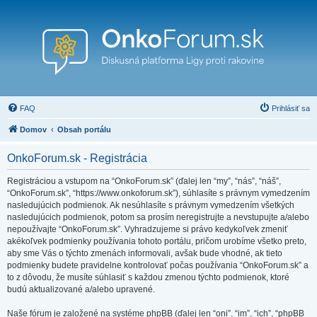
FAQ
Prihlásiť sa
Domov
Obsah portálu
OnkoForum.sk - Registrácia
Registráciou a vstupom na “OnkoForum.sk” (ďalej len “my”, “nás”, “náš”,
“OnkoForum.sk”, “https://www.onkoforum.sk”), súhlasíte s právnym vymedzením
nasledujúcich podmienok. Ak nesúhlasíte s právnym vymedzením všetkých
nasledujúcich podmienok, potom sa prosím neregistrujte a nevstupujte a/alebo
nepoužívajte “OnkoForum.sk”. Vyhradzujeme si právo kedykoľvek zmeniť
akékoľvek podmienky používania tohoto portálu, pričom urobíme všetko preto,
aby sme Vás o týchto zmenách informovali, avšak bude vhodné, ak tieto
podmienky budete pravidelne kontrolovať počas používania “OnkoForum.sk” a
to z dôvodu, že musíte súhlasiť s každou zmenou týchto podmienok, ktoré
budú aktualizované a/alebo upravené.
Naše fórum je založené na systéme phpBB (ďalej len “oni”, “im”, “ich”, “phpBB