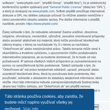
software”, “www.phpbb.com”, “phpBB Group”, “phpBB tímy”), čo je elektronický
konferenčný systém vydávaný pod “
General Public License
” (ďalej len “GPL”),
a ktorý je dostupný na
www.phpbb.com
. Softvér phpBB umožňuje internetové
diskusie a GPL mu striktne zakazuje určovať čo môžme a/alebo nemôžme v
rámci povoleného obsahu a/alebo správy. Pre ďalšie informácie o phpBB,
navštívte, prosím:
https://www.phpbb.com/
.
Ďalej súhlasíte s tým, že nebudete odosielať žiadne urážlivé, obscénne,
vulgárne, ohováracie, nenávistné, výhražné, sexuálne orientované príspevky
alebo posielať akýkoľvek iný materiál, ktorý môže porušovať ktorékoľvek
zákony krajiny, v ktorej sa nachádzate Vy, či v ktorej sa nachádza
“OnkoForum.sk” alebo medzinárodné právo. Takéto konanie môže viesť k
okamžitému a trvalému vylúčeniu, s upozornením Vášho poskytovateľa
internetového pripojenia, ak sa budeme domnievať, že to bude od nás
požadované. IP adresa všetkých Vašich príspevkov je zaznamenávaná na
pomoc vo vymožiteľnosti týchto podmienok. Taktiež súhlasíte s tým, že
“OnkoForum.sk” má právo kedykoľvek odstrániť, upraviť, presunúť alebo
uzamknúť ktorúkoľvek tému, ktorá by porušovala tieto podmienky. Ako
používateľ, súhlasíte s ukladaním do databázy akejkoľvek informácie, ktorú
vložíte. Hoci táto informácia nebude zverejnená/poskytnutá žiadnej tretej
strane bez Vášho súhlasu, ani “OnkoForum.sk” ani phpBB nenesú
zodpovednosť za akýkoľvek pokus o prienik (hacking), ktorý môže viesť k
zneužitiu týchto údajov.
Táto stránka používa cookies, aby zaistila, že
budete môcť naplno využívať všetky jej
možnosti.
Viac info