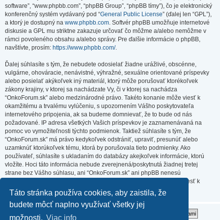
software”, “www.phpbb.com”, “phpBB Group”, “phpBB tímy”), čo je elektronický
konferenčný systém vydávaný pod “
General Public License
” (ďalej len “GPL”),
a ktorý je dostupný na
www.phpbb.com
. Softvér phpBB umožňuje internetové
diskusie a GPL mu striktne zakazuje určovať čo môžme a/alebo nemôžme v
rámci povoleného obsahu a/alebo správy. Pre ďalšie informácie o phpBB,
navštívte, prosím:
https://www.phpbb.com/
.
Ďalej súhlasíte s tým, že nebudete odosielať žiadne urážlivé, obscénne,
vulgárne, ohováracie, nenávistné, výhražné, sexuálne orientované príspevky
alebo posielať akýkoľvek iný materiál, ktorý môže porušovať ktorékoľvek
zákony krajiny, v ktorej sa nachádzate Vy, či v ktorej sa nachádza
“OnkoForum.sk” alebo medzinárodné právo. Takéto konanie môže viesť k
okamžitému a trvalému vylúčeniu, s upozornením Vášho poskytovateľa
internetového pripojenia, ak sa budeme domnievať, že to bude od nás
požadované. IP adresa všetkých Vašich príspevkov je zaznamenávaná na
pomoc vo vymožiteľnosti týchto podmienok. Taktiež súhlasíte s tým, že
“OnkoForum.sk” má právo kedykoľvek odstrániť, upraviť, presunúť alebo
uzamknúť ktorúkoľvek tému, ktorá by porušovala tieto podmienky. Ako
používateľ, súhlasíte s ukladaním do databázy akejkoľvek informácie, ktorú
vložíte. Hoci táto informácia nebude zverejnená/poskytnutá žiadnej tretej
strane bez Vášho súhlasu, ani “OnkoForum.sk” ani phpBB nenesú
zodpovednosť za akýkoľvek pokus o prienik (hacking), ktorý môže viesť k
zneužitiu týchto údajov.
Táto stránka používa cookies, aby zaistila, že
budete môcť naplno využívať všetky jej
možnosti.
Viac info