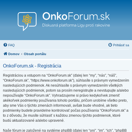
FAQ
Prihlásiť sa
Domov
Obsah portálu
OnkoForum.sk - Registrácia
Registráciou a vstupom na “OnkoForum.sk” (ďalej len “my”, “nás”, “náš”,
“OnkoForum.sk”, “https://www.onkoforum.sk”), súhlasíte s právnym vymedzením
nasledujúcich podmienok. Ak nesúhlasíte s právnym vymedzením všetkých
nasledujúcich podmienok, potom sa prosím neregistrujte a nevstupujte a/alebo
nepoužívajte “OnkoForum.sk”. Vyhradzujeme si právo kedykoľvek zmeniť
akékoľvek podmienky používania tohoto portálu, pričom urobíme všetko preto,
aby sme Vás o týchto zmenách informovali, avšak bude vhodné, ak tieto
podmienky budete pravidelne kontrolovať počas používania “OnkoForum.sk” a
to z dôvodu, že musíte súhlasiť s každou zmenou týchto podmienok, ktoré
budú aktualizované a/alebo upravené.
Naše fórum je založené na systéme phpBB (ďalej len “oni”, “im”, “ich”, “phpBB