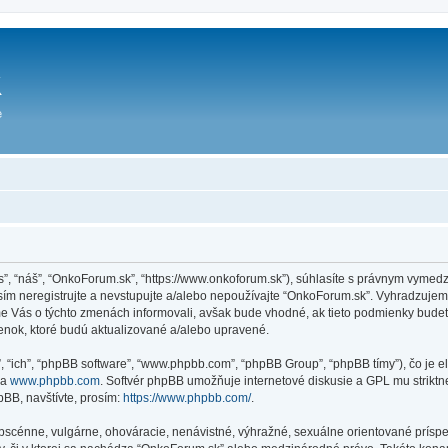
ás”, “náš”, “OnkoForum.sk”, “https://www.onkoforum.sk”), súhlasíte s právnym vym
m neregistrujte a nevstupujte a/alebo nepoužívajte “OnkoForum.sk”. Vyhradzuje
sme Vás o týchto zmenách informovali, avšak bude vhodné, ak tieto podmienky bude
enok, ktoré budú aktualizované a/alebo upravené.
”, “ich”, “phpBB software”, “www.phpbb.com”, “phpBB Group”, “phpBB tímy”), čo je 
na
www.phpbb.com
. Softvér phpBB umožňuje internetové diskusie a GPL mu strik
BB, navštívte, prosím:
https://www.phpbb.com/
.
obscénne, vulgárne, ohováracie, nenávistné, výhražné, sexuálne orientované príspe