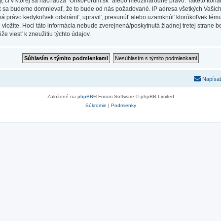
Vy, či v ktorej sa nachádza “OnkoForum.sk” alebo medzinárodné právo. Takéto kona
ak sa budeme domnievať, že to bude od nás požadované. IP adresa všetkých Vašic
má právo kedykoľvek odstrániť, upraviť, presunúť alebo uzamknúť ktorúkoľvek tému,
ú vložíte. Hoci táto informácia nebude zverejnená/poskytnutá žiadnej tretej stran
e viesť k zneužitiu týchto údajov.
Napísať
Založené na
phpBB
® Forum Software © phpBB Limited
Súkromie
|
Podmienky