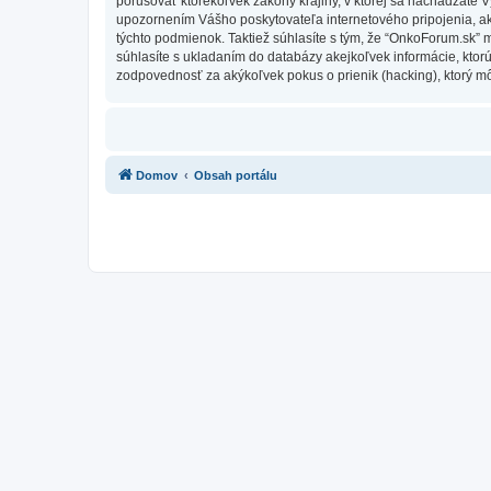
porušovať ktorékoľvek zákony krajiny, v ktorej sa nachádzate 
upozornením Vášho poskytovateľa internetového pripojenia, 
týchto podmienok. Taktiež súhlasíte s tým, že “OnkoForum.sk” 
súhlasíte s ukladaním do databázy akejkoľvek informácie, ktor
zodpovednosť za akýkoľvek pokus o prienik (hacking), ktorý môž
Domov
Obsah portálu