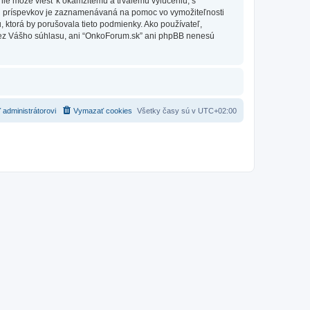
nie môže viesť k okamžitému a trvalému vylúčeniu, s
h príspevkov je zaznamenávaná na pomoc vo vymožiteľnosti
 ktorá by porušovala tieto podmienky. Ako používateľ,
e bez Vášho súhlasu, ani “OnkoForum.sk” ani phpBB nenesú
 administrátorovi
Vymazať cookies
Všetky časy sú v
UTC+02:00