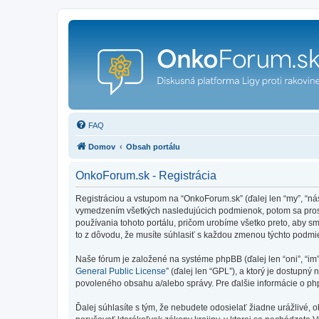
FAQ
Domov
Obsah portálu
OnkoForum.sk - Registrácia
Registráciou a vstupom na “OnkoForum.sk” (ďalej len “my”, “n
vymedzením všetkých nasledujúcich podmienok, potom sa prosí
používania tohoto portálu, pričom urobíme všetko preto, aby 
to z dôvodu, že musíte súhlasiť s každou zmenou týchto podmi
Naše fórum je založené na systéme phpBB (ďalej len “oni”, “im
General Public License
” (ďalej len “GPL”), a ktorý je dostupný 
povoleného obsahu a/alebo správy. Pre ďalšie informácie o php
Ďalej súhlasíte s tým, že nebudete odosielať žiadne urážlivé, 