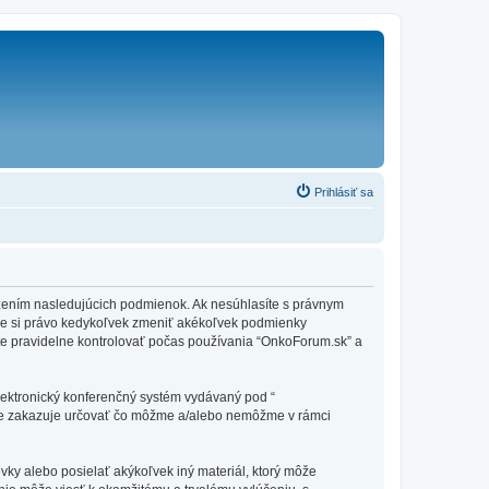
Prihlásiť sa
edzením nasledujúcich podmienok. Ak nesúhlasíte s právnym
me si právo kedykoľvek zmeniť akékoľvek podmienky
te pravidelne kontrolovať počas používania “OnkoForum.sk” a
elektronický konferenčný systém vydávaný pod “
tne zakazuje určovať čo môžme a/alebo nemôžme v rámci
vky alebo posielať akýkoľvek iný materiál, ktorý môže