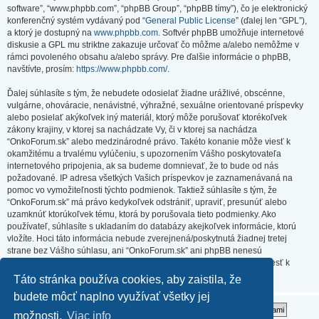
software”, “www.phpbb.com”, “phpBB Group”, “phpBB tímy”), čo je elektronický
konferenčný systém vydávaný pod “
General Public License
” (ďalej len “GPL”),
a ktorý je dostupný na
www.phpbb.com
. Softvér phpBB umožňuje internetové
diskusie a GPL mu striktne zakazuje určovať čo môžme a/alebo nemôžme v
rámci povoleného obsahu a/alebo správy. Pre ďalšie informácie o phpBB,
navštívte, prosím:
https://www.phpbb.com/
.
Ďalej súhlasíte s tým, že nebudete odosielať žiadne urážlivé, obscénne,
vulgárne, ohováracie, nenávistné, výhražné, sexuálne orientované príspevky
alebo posielať akýkoľvek iný materiál, ktorý môže porušovať ktorékoľvek
zákony krajiny, v ktorej sa nachádzate Vy, či v ktorej sa nachádza
“OnkoForum.sk” alebo medzinárodné právo. Takéto konanie môže viesť k
okamžitému a trvalému vylúčeniu, s upozornením Vášho poskytovateľa
internetového pripojenia, ak sa budeme domnievať, že to bude od nás
požadované. IP adresa všetkých Vašich príspevkov je zaznamenávaná na
pomoc vo vymožiteľnosti týchto podmienok. Taktiež súhlasíte s tým, že
“OnkoForum.sk” má právo kedykoľvek odstrániť, upraviť, presunúť alebo
uzamknúť ktorúkoľvek tému, ktorá by porušovala tieto podmienky. Ako
používateľ, súhlasíte s ukladaním do databázy akejkoľvek informácie, ktorú
vložíte. Hoci táto informácia nebude zverejnená/poskytnutá žiadnej tretej
strane bez Vášho súhlasu, ani “OnkoForum.sk” ani phpBB nenesú
zodpovednosť za akýkoľvek pokus o prienik (hacking), ktorý môže viesť k
zneužitiu týchto údajov.
Táto stránka používa cookies, aby zaistila, že
budete môcť naplno využívať všetky jej
možnosti.
Viac info