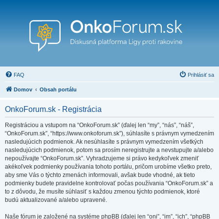
FAQ
Prihlásiť sa
Domov
Obsah portálu
OnkoForum.sk - Registrácia
Registráciou a vstupom na “OnkoForum.sk” (ďalej len “my”, “nás”, “náš”,
“OnkoForum.sk”, “https://www.onkoforum.sk”), súhlasíte s právnym vymedzením
nasledujúcich podmienok. Ak nesúhlasíte s právnym vymedzením všetkých
nasledujúcich podmienok, potom sa prosím neregistrujte a nevstupujte a/alebo
nepoužívajte “OnkoForum.sk”. Vyhradzujeme si právo kedykoľvek zmeniť
akékoľvek podmienky používania tohoto portálu, pričom urobíme všetko preto,
aby sme Vás o týchto zmenách informovali, avšak bude vhodné, ak tieto
podmienky budete pravidelne kontrolovať počas používania “OnkoForum.sk” a
to z dôvodu, že musíte súhlasiť s každou zmenou týchto podmienok, ktoré
budú aktualizované a/alebo upravené.
Naše fórum je založené na systéme phpBB (ďalej len “oni”, “im”, “ich”, “phpBB