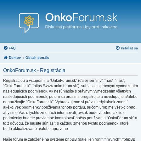
FAQ
Prihlásiť sa
Domov
Obsah portálu
OnkoForum.sk - Registrácia
Registráciou a vstupom na “OnkoForum.sk” (ďalej len “my”, “nás”, “náš”,
“OnkoForum.sk”, “https://www.onkoforum.sk”), súhlasíte s právnym vymedzením
nasledujúcich podmienok. Ak nesúhlasíte s právnym vymedzením všetkých
nasledujúcich podmienok, potom sa prosím neregistrujte a nevstupujte a/alebo
nepoužívajte “OnkoForum.sk”. Vyhradzujeme si právo kedykoľvek zmeniť
akékoľvek podmienky používania tohoto portálu, pričom urobíme všetko preto,
aby sme Vás o týchto zmenách informovali, avšak bude vhodné, ak tieto
podmienky budete pravidelne kontrolovať počas používania “OnkoForum.sk” a
to z dôvodu, že musíte súhlasiť s každou zmenou týchto podmienok, ktoré
budú aktualizované a/alebo upravené.
Naše fórum je založené na systéme phpBB (ďalej len “oni”, “im”, “ich”, “phpBB