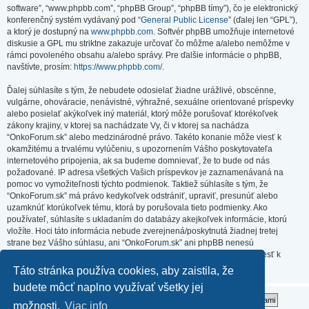
software”, “www.phpbb.com”, “phpBB Group”, “phpBB tímy”), čo je elektronický
konferenčný systém vydávaný pod “
General Public License
” (ďalej len “GPL”),
a ktorý je dostupný na
www.phpbb.com
. Softvér phpBB umožňuje internetové
diskusie a GPL mu striktne zakazuje určovať čo môžme a/alebo nemôžme v
rámci povoleného obsahu a/alebo správy. Pre ďalšie informácie o phpBB,
navštívte, prosím:
https://www.phpbb.com/
.
Ďalej súhlasíte s tým, že nebudete odosielať žiadne urážlivé, obscénne,
vulgárne, ohováracie, nenávistné, výhražné, sexuálne orientované príspevky
alebo posielať akýkoľvek iný materiál, ktorý môže porušovať ktorékoľvek
zákony krajiny, v ktorej sa nachádzate Vy, či v ktorej sa nachádza
“OnkoForum.sk” alebo medzinárodné právo. Takéto konanie môže viesť k
okamžitému a trvalému vylúčeniu, s upozornením Vášho poskytovateľa
internetového pripojenia, ak sa budeme domnievať, že to bude od nás
požadované. IP adresa všetkých Vašich príspevkov je zaznamenávaná na
pomoc vo vymožiteľnosti týchto podmienok. Taktiež súhlasíte s tým, že
“OnkoForum.sk” má právo kedykoľvek odstrániť, upraviť, presunúť alebo
uzamknúť ktorúkoľvek tému, ktorá by porušovala tieto podmienky. Ako
používateľ, súhlasíte s ukladaním do databázy akejkoľvek informácie, ktorú
vložíte. Hoci táto informácia nebude zverejnená/poskytnutá žiadnej tretej
strane bez Vášho súhlasu, ani “OnkoForum.sk” ani phpBB nenesú
zodpovednosť za akýkoľvek pokus o prienik (hacking), ktorý môže viesť k
zneužitiu týchto údajov.
Táto stránka používa cookies, aby zaistila, že
budete môcť naplno využívať všetky jej
možnosti.
Viac info