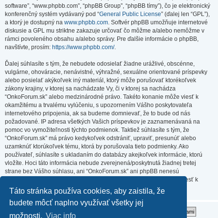
software”, “www.phpbb.com”, “phpBB Group”, “phpBB tímy”), čo je elektronický
konferenčný systém vydávaný pod “
General Public License
” (ďalej len “GPL”),
a ktorý je dostupný na
www.phpbb.com
. Softvér phpBB umožňuje internetové
diskusie a GPL mu striktne zakazuje určovať čo môžme a/alebo nemôžme v
rámci povoleného obsahu a/alebo správy. Pre ďalšie informácie o phpBB,
navštívte, prosím:
https://www.phpbb.com/
.
Ďalej súhlasíte s tým, že nebudete odosielať žiadne urážlivé, obscénne,
vulgárne, ohováracie, nenávistné, výhražné, sexuálne orientované príspevky
alebo posielať akýkoľvek iný materiál, ktorý môže porušovať ktorékoľvek
zákony krajiny, v ktorej sa nachádzate Vy, či v ktorej sa nachádza
“OnkoForum.sk” alebo medzinárodné právo. Takéto konanie môže viesť k
okamžitému a trvalému vylúčeniu, s upozornením Vášho poskytovateľa
internetového pripojenia, ak sa budeme domnievať, že to bude od nás
požadované. IP adresa všetkých Vašich príspevkov je zaznamenávaná na
pomoc vo vymožiteľnosti týchto podmienok. Taktiež súhlasíte s tým, že
“OnkoForum.sk” má právo kedykoľvek odstrániť, upraviť, presunúť alebo
uzamknúť ktorúkoľvek tému, ktorá by porušovala tieto podmienky. Ako
používateľ, súhlasíte s ukladaním do databázy akejkoľvek informácie, ktorú
vložíte. Hoci táto informácia nebude zverejnená/poskytnutá žiadnej tretej
strane bez Vášho súhlasu, ani “OnkoForum.sk” ani phpBB nenesú
zodpovednosť za akýkoľvek pokus o prienik (hacking), ktorý môže viesť k
zneužitiu týchto údajov.
Táto stránka používa cookies, aby zaistila, že
budete môcť naplno využívať všetky jej
možnosti.
Viac info