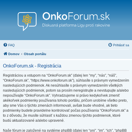
FAQ
Prihlásiť sa
Domov
Obsah portálu
OnkoForum.sk - Registrácia
Registráciou a vstupom na “OnkoForum.sk” (ďalej len “my”, “nás”, “náš”,
“OnkoForum.sk”, “https://www.onkoforum.sk”), súhlasíte s právnym vymedzením
nasledujúcich podmienok. Ak nesúhlasíte s právnym vymedzením všetkých
nasledujúcich podmienok, potom sa prosím neregistrujte a nevstupujte a/alebo
nepoužívajte “OnkoForum.sk”. Vyhradzujeme si právo kedykoľvek zmeniť
akékoľvek podmienky používania tohoto portálu, pričom urobíme všetko preto,
aby sme Vás o týchto zmenách informovali, avšak bude vhodné, ak tieto
podmienky budete pravidelne kontrolovať počas používania “OnkoForum.sk” a
to z dôvodu, že musíte súhlasiť s každou zmenou týchto podmienok, ktoré
budú aktualizované a/alebo upravené.
Naše fórum je založené na systéme phpBB (ďalej len “oni”, “im”, “ich”, “phpBB