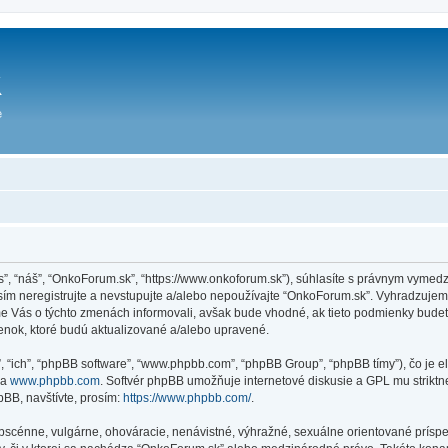
ás”, “náš”, “OnkoForum.sk”, “https://www.onkoforum.sk”), súhlasíte s právnym vym
m neregistrujte a nevstupujte a/alebo nepoužívajte “OnkoForum.sk”. Vyhradzuje
sme Vás o týchto zmenách informovali, avšak bude vhodné, ak tieto podmienky bude
enok, ktoré budú aktualizované a/alebo upravené.
”, “ich”, “phpBB software”, “www.phpbb.com”, “phpBB Group”, “phpBB tímy”), čo je 
na
www.phpbb.com
. Softvér phpBB umožňuje internetové diskusie a GPL mu strik
BB, navštívte, prosím:
https://www.phpbb.com/
.
obscénne, vulgárne, ohováracie, nenávistné, výhražné, sexuálne orientované príspe