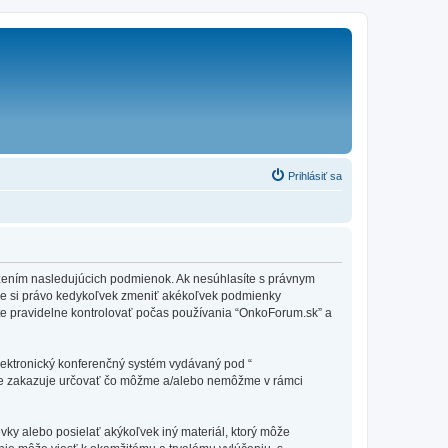
Prihlásiť sa
edzením nasledujúcich podmienok. Ak nesúhlasíte s právnym
me si právo kedykoľvek zmeniť akékoľvek podmienky
te pravidelne kontrolovať počas používania “OnkoForum.sk” a
elektronický konferenčný systém vydávaný pod “
tne zakazuje určovať čo môžme a/alebo nemôžme v rámci
vky alebo posielať akýkoľvek iný materiál, ktorý môže