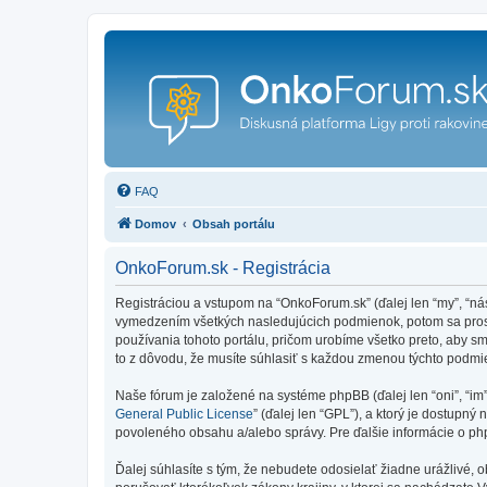
FAQ
Domov
Obsah portálu
OnkoForum.sk - Registrácia
Registráciou a vstupom na “OnkoForum.sk” (ďalej len “my”, “n
vymedzením všetkých nasledujúcich podmienok, potom sa prosí
používania tohoto portálu, pričom urobíme všetko preto, aby 
to z dôvodu, že musíte súhlasiť s každou zmenou týchto podmi
Naše fórum je založené na systéme phpBB (ďalej len “oni”, “im
General Public License
” (ďalej len “GPL”), a ktorý je dostupný 
povoleného obsahu a/alebo správy. Pre ďalšie informácie o php
Ďalej súhlasíte s tým, že nebudete odosielať žiadne urážlivé, 