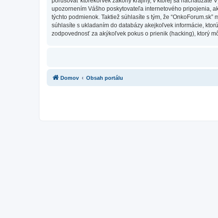
porušovať ktorékoľvek zákony krajiny, v ktorej sa nachádzate 
upozornením Vášho poskytovateľa internetového pripojenia, 
týchto podmienok. Taktiež súhlasíte s tým, že “OnkoForum.sk” 
súhlasíte s ukladaním do databázy akejkoľvek informácie, ktor
zodpovednosť za akýkoľvek pokus o prienik (hacking), ktorý môž
Domov
Obsah portálu