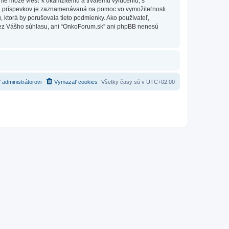
nie môže viesť k okamžitému a trvalému vylúčeniu, s
h príspevkov je zaznamenávaná na pomoc vo vymožiteľnosti
 ktorá by porušovala tieto podmienky. Ako používateľ,
e bez Vášho súhlasu, ani “OnkoForum.sk” ani phpBB nenesú
 administrátorovi
Vymazať cookies
Všetky časy sú v
UTC+02:00