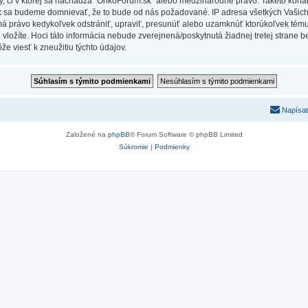
Vy, či v ktorej sa nachádza “OnkoForum.sk” alebo medzinárodné právo. Takéto kona
ak sa budeme domnievať, že to bude od nás požadované. IP adresa všetkých Vašic
má právo kedykoľvek odstrániť, upraviť, presunúť alebo uzamknúť ktorúkoľvek tému,
ú vložíte. Hoci táto informácia nebude zverejnená/poskytnutá žiadnej tretej stran
e viesť k zneužitiu týchto údajov.
Napísať
Založené na
phpBB
® Forum Software © phpBB Limited
Súkromie
|
Podmienky