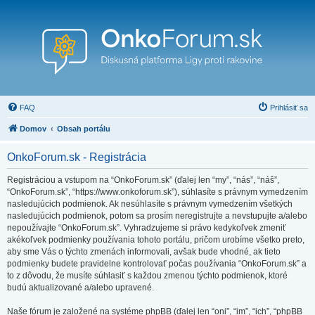
FAQ
Prihlásiť sa
Domov
Obsah portálu
OnkoForum.sk - Registrácia
Registráciou a vstupom na “OnkoForum.sk” (ďalej len “my”, “nás”, “náš”,
“OnkoForum.sk”, “https://www.onkoforum.sk”), súhlasíte s právnym vymedzením
nasledujúcich podmienok. Ak nesúhlasíte s právnym vymedzením všetkých
nasledujúcich podmienok, potom sa prosím neregistrujte a nevstupujte a/alebo
nepoužívajte “OnkoForum.sk”. Vyhradzujeme si právo kedykoľvek zmeniť
akékoľvek podmienky používania tohoto portálu, pričom urobíme všetko preto,
aby sme Vás o týchto zmenách informovali, avšak bude vhodné, ak tieto
podmienky budete pravidelne kontrolovať počas používania “OnkoForum.sk” a
to z dôvodu, že musíte súhlasiť s každou zmenou týchto podmienok, ktoré
budú aktualizované a/alebo upravené.
Naše fórum je založené na systéme phpBB (ďalej len “oni”, “im”, “ich”, “phpBB