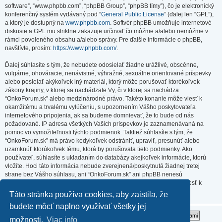
software”, “www.phpbb.com”, “phpBB Group”, “phpBB tímy”), čo je elektronický
konferenčný systém vydávaný pod “
General Public License
” (ďalej len “GPL”),
a ktorý je dostupný na
www.phpbb.com
. Softvér phpBB umožňuje internetové
diskusie a GPL mu striktne zakazuje určovať čo môžme a/alebo nemôžme v
rámci povoleného obsahu a/alebo správy. Pre ďalšie informácie o phpBB,
navštívte, prosím:
https://www.phpbb.com/
.
Ďalej súhlasíte s tým, že nebudete odosielať žiadne urážlivé, obscénne,
vulgárne, ohováracie, nenávistné, výhražné, sexuálne orientované príspevky
alebo posielať akýkoľvek iný materiál, ktorý môže porušovať ktorékoľvek
zákony krajiny, v ktorej sa nachádzate Vy, či v ktorej sa nachádza
“OnkoForum.sk” alebo medzinárodné právo. Takéto konanie môže viesť k
okamžitému a trvalému vylúčeniu, s upozornením Vášho poskytovateľa
internetového pripojenia, ak sa budeme domnievať, že to bude od nás
požadované. IP adresa všetkých Vašich príspevkov je zaznamenávaná na
pomoc vo vymožiteľnosti týchto podmienok. Taktiež súhlasíte s tým, že
“OnkoForum.sk” má právo kedykoľvek odstrániť, upraviť, presunúť alebo
uzamknúť ktorúkoľvek tému, ktorá by porušovala tieto podmienky. Ako
používateľ, súhlasíte s ukladaním do databázy akejkoľvek informácie, ktorú
vložíte. Hoci táto informácia nebude zverejnená/poskytnutá žiadnej tretej
strane bez Vášho súhlasu, ani “OnkoForum.sk” ani phpBB nenesú
zodpovednosť za akýkoľvek pokus o prienik (hacking), ktorý môže viesť k
zneužitiu týchto údajov.
Táto stránka používa cookies, aby zaistila, že
budete môcť naplno využívať všetky jej
možnosti.
Viac info