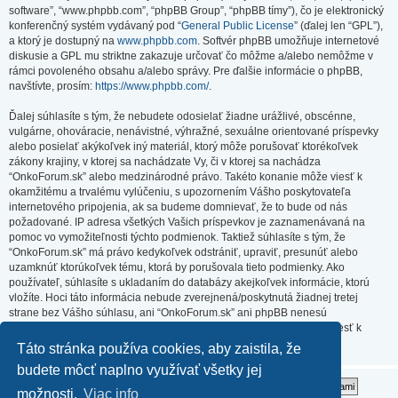
software”, “www.phpbb.com”, “phpBB Group”, “phpBB tímy”), čo je elektronický
konferenčný systém vydávaný pod “
General Public License
” (ďalej len “GPL”),
a ktorý je dostupný na
www.phpbb.com
. Softvér phpBB umožňuje internetové
diskusie a GPL mu striktne zakazuje určovať čo môžme a/alebo nemôžme v
rámci povoleného obsahu a/alebo správy. Pre ďalšie informácie o phpBB,
navštívte, prosím:
https://www.phpbb.com/
.
Ďalej súhlasíte s tým, že nebudete odosielať žiadne urážlivé, obscénne,
vulgárne, ohováracie, nenávistné, výhražné, sexuálne orientované príspevky
alebo posielať akýkoľvek iný materiál, ktorý môže porušovať ktorékoľvek
zákony krajiny, v ktorej sa nachádzate Vy, či v ktorej sa nachádza
“OnkoForum.sk” alebo medzinárodné právo. Takéto konanie môže viesť k
okamžitému a trvalému vylúčeniu, s upozornením Vášho poskytovateľa
internetového pripojenia, ak sa budeme domnievať, že to bude od nás
požadované. IP adresa všetkých Vašich príspevkov je zaznamenávaná na
pomoc vo vymožiteľnosti týchto podmienok. Taktiež súhlasíte s tým, že
“OnkoForum.sk” má právo kedykoľvek odstrániť, upraviť, presunúť alebo
uzamknúť ktorúkoľvek tému, ktorá by porušovala tieto podmienky. Ako
používateľ, súhlasíte s ukladaním do databázy akejkoľvek informácie, ktorú
vložíte. Hoci táto informácia nebude zverejnená/poskytnutá žiadnej tretej
strane bez Vášho súhlasu, ani “OnkoForum.sk” ani phpBB nenesú
zodpovednosť za akýkoľvek pokus o prienik (hacking), ktorý môže viesť k
zneužitiu týchto údajov.
Táto stránka používa cookies, aby zaistila, že
budete môcť naplno využívať všetky jej
možnosti.
Viac info