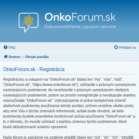
FAQ
Prihlásiť sa
Domov
Obsah portálu
OnkoForum.sk - Registrácia
Registráciou a vstupom na “OnkoForum.sk” (ďalej len “my”, “nás”, “náš”,
“OnkoForum.sk”, “https://www.onkoforum.sk”), súhlasíte s právnym vymedzením
nasledujúcich podmienok. Ak nesúhlasíte s právnym vymedzením všetkých
nasledujúcich podmienok, potom sa prosím neregistrujte a nevstupujte a/alebo
nepoužívajte “OnkoForum.sk”. Vyhradzujeme si právo kedykoľvek zmeniť
akékoľvek podmienky používania tohoto portálu, pričom urobíme všetko preto,
aby sme Vás o týchto zmenách informovali, avšak bude vhodné, ak tieto
podmienky budete pravidelne kontrolovať počas používania “OnkoForum.sk” a
to z dôvodu, že musíte súhlasiť s každou zmenou týchto podmienok, ktoré
budú aktualizované a/alebo upravené.
Naše fórum je založené na systéme phpBB (ďalej len “oni”, “im”, “ich”, “phpBB