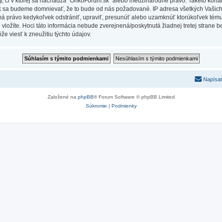
Vy, či v ktorej sa nachádza “OnkoForum.sk” alebo medzinárodné právo. Takéto kona
ak sa budeme domnievať, že to bude od nás požadované. IP adresa všetkých Vašic
má právo kedykoľvek odstrániť, upraviť, presunúť alebo uzamknúť ktorúkoľvek tému,
ú vložíte. Hoci táto informácia nebude zverejnená/poskytnutá žiadnej tretej stran
e viesť k zneužitiu týchto údajov.
Napísať
Založené na
phpBB
® Forum Software © phpBB Limited
Súkromie
|
Podmienky