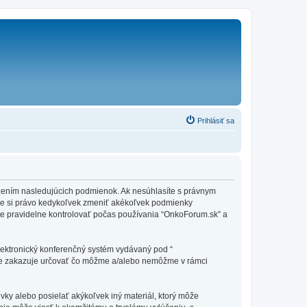
Prihlásiť sa
edzením nasledujúcich podmienok. Ak nesúhlasíte s právnym
me si právo kedykoľvek zmeniť akékoľvek podmienky
te pravidelne kontrolovať počas používania “OnkoForum.sk” a
elektronický konferenčný systém vydávaný pod “
tne zakazuje určovať čo môžme a/alebo nemôžme v rámci
vky alebo posielať akýkoľvek iný materiál, ktorý môže