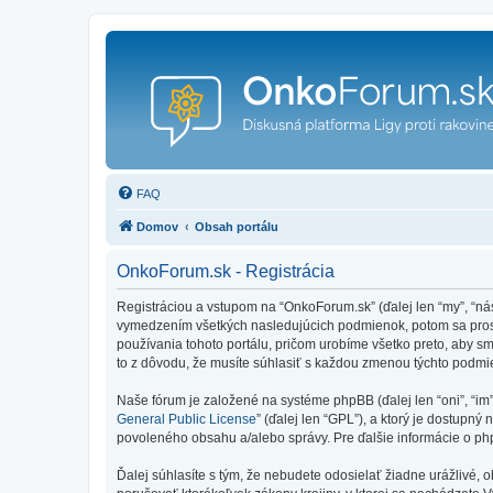
FAQ
Domov
Obsah portálu
OnkoForum.sk - Registrácia
Registráciou a vstupom na “OnkoForum.sk” (ďalej len “my”, “n
vymedzením všetkých nasledujúcich podmienok, potom sa prosí
používania tohoto portálu, pričom urobíme všetko preto, aby 
to z dôvodu, že musíte súhlasiť s každou zmenou týchto podmi
Naše fórum je založené na systéme phpBB (ďalej len “oni”, “im
General Public License
” (ďalej len “GPL”), a ktorý je dostupný 
povoleného obsahu a/alebo správy. Pre ďalšie informácie o php
Ďalej súhlasíte s tým, že nebudete odosielať žiadne urážlivé, 