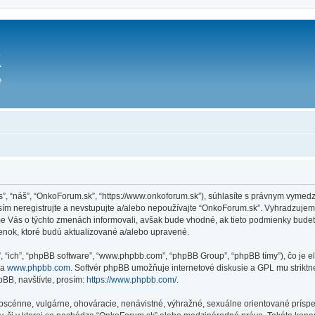
ás”, “náš”, “OnkoForum.sk”, “https://www.onkoforum.sk”), súhlasíte s právnym vym
m neregistrujte a nevstupujte a/alebo nepoužívajte “OnkoForum.sk”. Vyhradzuje
sme Vás o týchto zmenách informovali, avšak bude vhodné, ak tieto podmienky bude
enok, ktoré budú aktualizované a/alebo upravené.
”, “ich”, “phpBB software”, “www.phpbb.com”, “phpBB Group”, “phpBB tímy”), čo je 
na
www.phpbb.com
. Softvér phpBB umožňuje internetové diskusie a GPL mu strik
BB, navštívte, prosím:
https://www.phpbb.com/
.
obscénne, vulgárne, ohováracie, nenávistné, výhražné, sexuálne orientované príspe