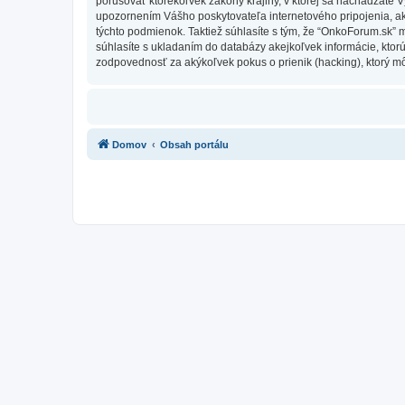
porušovať ktorékoľvek zákony krajiny, v ktorej sa nachádzate 
upozornením Vášho poskytovateľa internetového pripojenia, 
týchto podmienok. Taktiež súhlasíte s tým, že “OnkoForum.sk” 
súhlasíte s ukladaním do databázy akejkoľvek informácie, ktor
zodpovednosť za akýkoľvek pokus o prienik (hacking), ktorý môž
Domov
Obsah portálu