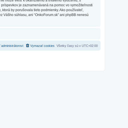
nie môže viesť k okamžitému a trvalému vylúčeniu, s
h príspevkov je zaznamenávaná na pomoc vo vymožiteľnosti
 ktorá by porušovala tieto podmienky. Ako používateľ,
e bez Vášho súhlasu, ani “OnkoForum.sk” ani phpBB nenesú
 administrátorovi
Vymazať cookies
Všetky časy sú v
UTC+02:00