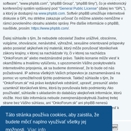
software”, “www.phpbb.com”, “phpBB Group”, “phpBB tímy”), čo je elektronický
konferenčný systém vydávaný pod “
General Public License
” (ďalej len “GPL”),
a ktorý je dostupný na
www.phpbb.com
. Softvér phpBB umožňuje internetové
diskusie a GPL mu striktne zakazuje určovať čo môžme a/alebo nemôžme v
rámci povoleného obsahu a/alebo správy. Pre ďalšie informácie o phpBB,
navštívte, prosím:
https://www.phpbb.com/
.
Ďalej súhlasíte s tým, že nebudete odosielať žiadne urážlivé, obscénne,
vulgárne, ohováracie, nenávistné, výhražné, sexuálne orientované príspevky
alebo posielať akýkoľvek iný materiál, ktorý môže porušovať ktorékoľvek
zákony krajiny, v ktorej sa nachádzate Vy, či v ktorej sa nachádza
“OnkoForum.sk” alebo medzinárodné právo. Takéto konanie môže viesť k
okamžitému a trvalému vylúčeniu, s upozornením Vášho poskytovateľa
internetového pripojenia, ak sa budeme domnievať, že to bude od nás
požadované. IP adresa všetkých Vašich príspevkov je zaznamenávaná na
pomoc vo vymožiteľnosti týchto podmienok. Taktiež súhlasíte s tým, že
“OnkoForum.sk” má právo kedykoľvek odstrániť, upraviť, presunúť alebo
uzamknúť ktorúkoľvek tému, ktorá by porušovala tieto podmienky. Ako
používateľ, súhlasíte s ukladaním do databázy akejkoľvek informácie, ktorú
vložíte. Hoci táto informácia nebude zverejnená/poskytnutá žiadnej tretej
strane bez Vášho súhlasu, ani “OnkoForum.sk” ani phpBB nenesú
zodpovednosť za akýkoľvek pokus o prienik (hacking), ktorý môže viesť k
zneužitiu týchto údajov.
Táto stránka používa cookies, aby zaistila, že
budete môcť naplno využívať všetky jej
možnosti.
Viac info