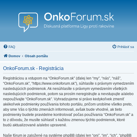
FAQ
Prihlásiť sa
Domov
Obsah portálu
OnkoForum.sk - Registrácia
Registráciou a vstupom na “OnkoForum.sk” (ďalej len “my”, “nás”, “náš”,
“OnkoForum.sk”, “https://www.onkoforum.sk”), súhlasíte s právnym vymedzením
nasledujúcich podmienok. Ak nesúhlasíte s právnym vymedzením všetkých
nasledujúcich podmienok, potom sa prosím neregistrujte a nevstupujte a/alebo
nepoužívajte “OnkoForum.sk”. Vyhradzujeme si právo kedykoľvek zmeniť
akékoľvek podmienky používania tohoto portálu, pričom urobíme všetko preto,
aby sme Vás o týchto zmenách informovali, avšak bude vhodné, ak tieto
podmienky budete pravidelne kontrolovať počas používania “OnkoForum.sk” a
to z dôvodu, že musíte súhlasiť s každou zmenou týchto podmienok, ktoré
budú aktualizované a/alebo upravené.
Naše fórum je založené na systéme phpBB (ďalej len “oni”, “im”, “ich”, “phpBB