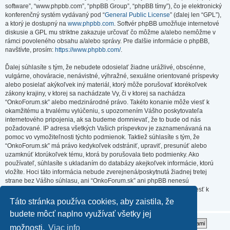
software”, “www.phpbb.com”, “phpBB Group”, “phpBB tímy”), čo je elektronický
konferenčný systém vydávaný pod “
General Public License
” (ďalej len “GPL”),
a ktorý je dostupný na
www.phpbb.com
. Softvér phpBB umožňuje internetové
diskusie a GPL mu striktne zakazuje určovať čo môžme a/alebo nemôžme v
rámci povoleného obsahu a/alebo správy. Pre ďalšie informácie o phpBB,
navštívte, prosím:
https://www.phpbb.com/
.
Ďalej súhlasíte s tým, že nebudete odosielať žiadne urážlivé, obscénne,
vulgárne, ohováracie, nenávistné, výhražné, sexuálne orientované príspevky
alebo posielať akýkoľvek iný materiál, ktorý môže porušovať ktorékoľvek
zákony krajiny, v ktorej sa nachádzate Vy, či v ktorej sa nachádza
“OnkoForum.sk” alebo medzinárodné právo. Takéto konanie môže viesť k
okamžitému a trvalému vylúčeniu, s upozornením Vášho poskytovateľa
internetového pripojenia, ak sa budeme domnievať, že to bude od nás
požadované. IP adresa všetkých Vašich príspevkov je zaznamenávaná na
pomoc vo vymožiteľnosti týchto podmienok. Taktiež súhlasíte s tým, že
“OnkoForum.sk” má právo kedykoľvek odstrániť, upraviť, presunúť alebo
uzamknúť ktorúkoľvek tému, ktorá by porušovala tieto podmienky. Ako
používateľ, súhlasíte s ukladaním do databázy akejkoľvek informácie, ktorú
vložíte. Hoci táto informácia nebude zverejnená/poskytnutá žiadnej tretej
strane bez Vášho súhlasu, ani “OnkoForum.sk” ani phpBB nenesú
zodpovednosť za akýkoľvek pokus o prienik (hacking), ktorý môže viesť k
zneužitiu týchto údajov.
Táto stránka používa cookies, aby zaistila, že
budete môcť naplno využívať všetky jej
možnosti.
Viac info