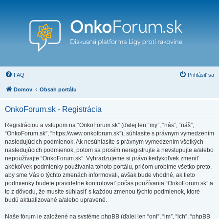
FAQ
Prihlásiť sa
Domov
Obsah portálu
OnkoForum.sk - Registrácia
Registráciou a vstupom na “OnkoForum.sk” (ďalej len “my”, “nás”, “náš”,
“OnkoForum.sk”, “https://www.onkoforum.sk”), súhlasíte s právnym vymedzením
nasledujúcich podmienok. Ak nesúhlasíte s právnym vymedzením všetkých
nasledujúcich podmienok, potom sa prosím neregistrujte a nevstupujte a/alebo
nepoužívajte “OnkoForum.sk”. Vyhradzujeme si právo kedykoľvek zmeniť
akékoľvek podmienky používania tohoto portálu, pričom urobíme všetko preto,
aby sme Vás o týchto zmenách informovali, avšak bude vhodné, ak tieto
podmienky budete pravidelne kontrolovať počas používania “OnkoForum.sk” a
to z dôvodu, že musíte súhlasiť s každou zmenou týchto podmienok, ktoré
budú aktualizované a/alebo upravené.
Naše fórum je založené na systéme phpBB (ďalej len “oni”, “im”, “ich”, “phpBB