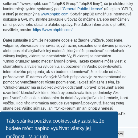
software”, “www.phpbb.com”, “phpBB Group”, “phpBB tímy”), čo je elektronický
konferenčný systém vydávaný pod “
General Public License
” (ďalej len “GPL”),
a ktorý je dostupný na
www.phpbb.com
. Softvér phpBB umožňuje internetové
diskusie a GPL mu striktne zakazuje určovať čo môžme a/alebo nemôžme v
rámci povoleného obsahu a/alebo správy. Pre ďalšie informácie o phpBB,
navštívte, prosím:
https://www.phpbb.com/
.
Ďalej súhlasíte s tým, že nebudete odosielať žiadne urážlivé, obscénne,
vulgárne, ohováracie, nenávistné, výhražné, sexuálne orientované príspevky
alebo posielať akýkoľvek iný materiál, ktorý môže porušovať ktorékoľvek
zákony krajiny, v ktorej sa nachádzate Vy, či v ktorej sa nachádza
“OnkoForum.sk” alebo medzinárodné právo. Takéto konanie môže viesť k
okamžitému a trvalému vylúčeniu, s upozornením Vášho poskytovateľa
internetového pripojenia, ak sa budeme domnievať, že to bude od nás
požadované. IP adresa všetkých Vašich príspevkov je zaznamenávaná na
pomoc vo vymožiteľnosti týchto podmienok. Taktiež súhlasíte s tým, že
“OnkoForum.sk” má právo kedykoľvek odstrániť, upraviť, presunúť alebo
uzamknúť ktorúkoľvek tému, ktorá by porušovala tieto podmienky. Ako
používateľ, súhlasíte s ukladaním do databázy akejkoľvek informácie, ktorú
vložíte. Hoci táto informácia nebude zverejnená/poskytnutá žiadnej tretej
strane bez Vášho súhlasu, ani “OnkoForum.sk” ani phpBB nenesú
zodpovednosť za akýkoľvek pokus o prienik (hacking), ktorý môže viesť k
zneužitiu týchto údajov.
Táto stránka používa cookies, aby zaistila, že
budete môcť naplno využívať všetky jej
možnosti.
Viac info