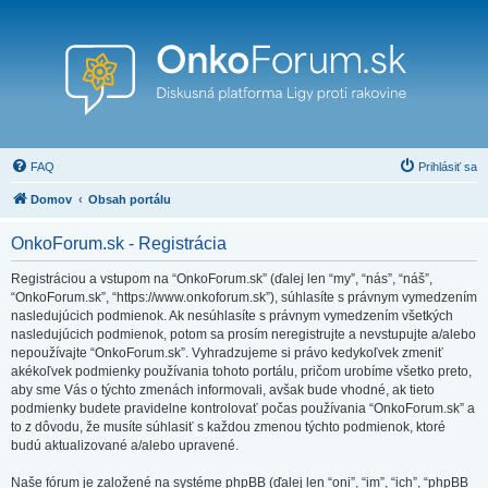
FAQ
Prihlásiť sa
Domov
Obsah portálu
OnkoForum.sk - Registrácia
Registráciou a vstupom na “OnkoForum.sk” (ďalej len “my”, “nás”, “náš”,
“OnkoForum.sk”, “https://www.onkoforum.sk”), súhlasíte s právnym vymedzením
nasledujúcich podmienok. Ak nesúhlasíte s právnym vymedzením všetkých
nasledujúcich podmienok, potom sa prosím neregistrujte a nevstupujte a/alebo
nepoužívajte “OnkoForum.sk”. Vyhradzujeme si právo kedykoľvek zmeniť
akékoľvek podmienky používania tohoto portálu, pričom urobíme všetko preto,
aby sme Vás o týchto zmenách informovali, avšak bude vhodné, ak tieto
podmienky budete pravidelne kontrolovať počas používania “OnkoForum.sk” a
to z dôvodu, že musíte súhlasiť s každou zmenou týchto podmienok, ktoré
budú aktualizované a/alebo upravené.
Naše fórum je založené na systéme phpBB (ďalej len “oni”, “im”, “ich”, “phpBB