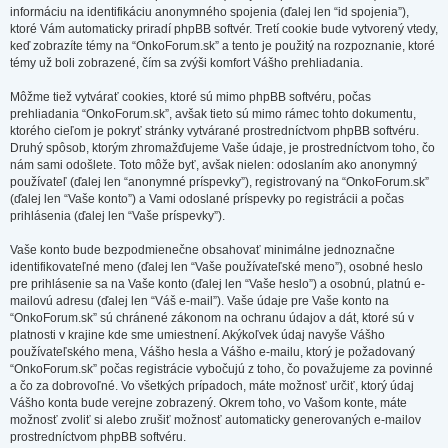
informáciu na identifikáciu anonymného spojenia (ďalej len “id spojenia”),
ktoré Vám automaticky priradí phpBB softvér. Tretí cookie bude vytvorený vtedy,
keď zobrazíte témy na “OnkoForum.sk” a tento je použitý na rozpoznanie, ktoré
témy už boli zobrazené, čím sa zvýši komfort Vášho prehliadania.
Môžme tiež vytvárať cookies, ktoré sú mimo phpBB softvéru, počas
prehliadania “OnkoForum.sk”, avšak tieto sú mimo rámec tohto dokumentu,
ktorého cieľom je pokryť stránky vytvárané prostredníctvom phpBB softvéru.
Druhý spôsob, ktorým zhromažďujeme Vaše údaje, je prostredníctvom toho, čo
nám sami odošlete. Toto môže byť, avšak nielen: odoslaním ako anonymný
používateľ (ďalej len “anonymné príspevky”), registrovaný na “OnkoForum.sk”
(ďalej len “Vaše konto”) a Vami odoslané príspevky po registrácii a počas
prihlásenia (ďalej len “Vaše príspevky”).
Vaše konto bude bezpodmienečne obsahovať minimálne jednoznačne
identifikovateľné meno (ďalej len “Vaše používateľské meno”), osobné heslo
pre prihlásenie sa na Vaše konto (ďalej len “Vaše heslo”) a osobnú, platnú e-
mailovú adresu (ďalej len “Váš e-mail”). Vaše údaje pre Vaše konto na
“OnkoForum.sk” sú chránené zákonom na ochranu údajov a dát, ktoré sú v
platnosti v krajine kde sme umiestnení. Akýkoľvek údaj navyše Vášho
používateľského mena, Vášho hesla a Vášho e-mailu, ktorý je požadovaný
“OnkoForum.sk” počas registrácie vybočujú z toho, čo považujeme za povinné
a čo za dobrovoľné. Vo všetkých prípadoch, máte možnosť určiť, ktorý údaj
Vášho konta bude verejne zobrazený. Okrem toho, vo Vašom konte, máte
možnosť zvoliť si alebo zrušiť možnosť automaticky generovaných e-mailov
prostredníctvom phpBB softvéru.