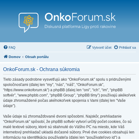
FAQ
Vytvoriť účet
Prihlásiť sa
Domov
Obsah portálu
OnkoForum.sk - Ochrana súkromia
Tieto zásady podrobne vysvetľujú ako “OnkoForum.sk” spolu s pridruženými
spoločnosťami (ďalej len “my”, “nás”, “náš”, “OnkoForum.sk”,
“https://www.onkoforum.sk”) a phpBB (ďalej len “oni”, “ich”, “im”, “phpBB
softvér”, “www.phpbb.com”, “phpBB Group”, “phpBB tímy”) používajú akékoľvek
údaje zhromaždené počas akéhokoľvek spojenia s Vami (ďalej len “Vaše
údaje”).
Vaše údaje sú zhromažďované dvomi spôsobmi. Najskôr, prehliadanie
“OnkoForum.sk” spôsobí, že phpBB softvér vytvorí určitý počet cookies, čo sú
malé textové súbory, ktoré sú stiahnuté do Vášho PC na miesto, kde Váš
internetový prehliadač ukladá dočasné súbory. Prvé dve cookies obsahujú len
informáciu na identifikáciu používateľa (ďalej len “používateľovo id”) a