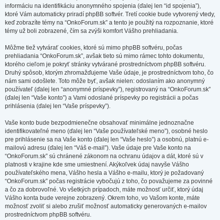
informáciu na identifikáciu anonymného spojenia (ďalej len “id spojenia”),
ktoré Vám automaticky priradí phpBB softvér. Tretí cookie bude vytvorený vtedy,
keď zobrazíte témy na “OnkoForum.sk” a tento je použitý na rozpoznanie, ktoré
témy už boli zobrazené, čím sa zvýši komfort Vášho prehliadania.
Môžme tiež vytvárať cookies, ktoré sú mimo phpBB softvéru, počas
prehliadania “OnkoForum.sk”, avšak tieto sú mimo rámec tohto dokumentu,
ktorého cieľom je pokryť stránky vytvárané prostredníctvom phpBB softvéru.
Druhý spôsob, ktorým zhromažďujeme Vaše údaje, je prostredníctvom toho, čo
nám sami odošlete. Toto môže byť, avšak nielen: odoslaním ako anonymný
používateľ (ďalej len “anonymné príspevky”), registrovaný na “OnkoForum.sk”
(ďalej len “Vaše konto”) a Vami odoslané príspevky po registrácii a počas
prihlásenia (ďalej len “Vaše príspevky”).
Vaše konto bude bezpodmienečne obsahovať minimálne jednoznačne
identifikovateľné meno (ďalej len “Vaše používateľské meno”), osobné heslo
pre prihlásenie sa na Vaše konto (ďalej len “Vaše heslo”) a osobnú, platnú e-
mailovú adresu (ďalej len “Váš e-mail”). Vaše údaje pre Vaše konto na
“OnkoForum.sk” sú chránené zákonom na ochranu údajov a dát, ktoré sú v
platnosti v krajine kde sme umiestnení. Akýkoľvek údaj navyše Vášho
používateľského mena, Vášho hesla a Vášho e-mailu, ktorý je požadovaný
“OnkoForum.sk” počas registrácie vybočujú z toho, čo považujeme za povinné
a čo za dobrovoľné. Vo všetkých prípadoch, máte možnosť určiť, ktorý údaj
Vášho konta bude verejne zobrazený. Okrem toho, vo Vašom konte, máte
možnosť zvoliť si alebo zrušiť možnosť automaticky generovaných e-mailov
prostredníctvom phpBB softvéru.