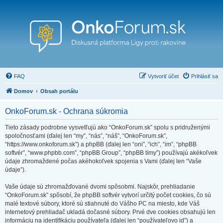
FAQ
Vytvoriť účet
Prihlásiť sa
Domov
Obsah portálu
OnkoForum.sk - Ochrana súkromia
Tieto zásady podrobne vysvetľujú ako “OnkoForum.sk” spolu s pridruženými
spoločnosťami (ďalej len “my”, “nás”, “náš”, “OnkoForum.sk”,
“https://www.onkoforum.sk”) a phpBB (ďalej len “oni”, “ich”, “im”, “phpBB
softvér”, “www.phpbb.com”, “phpBB Group”, “phpBB tímy”) používajú akékoľvek
údaje zhromaždené počas akéhokoľvek spojenia s Vami (ďalej len “Vaše
údaje”).
Vaše údaje sú zhromažďované dvomi spôsobmi. Najskôr, prehliadanie
“OnkoForum.sk” spôsobí, že phpBB softvér vytvorí určitý počet cookies, čo sú
malé textové súbory, ktoré sú stiahnuté do Vášho PC na miesto, kde Váš
internetový prehliadač ukladá dočasné súbory. Prvé dve cookies obsahujú len
informáciu na identifikáciu používateľa (ďalej len “používateľovo id”) a