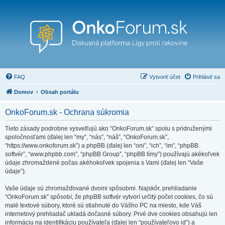
FAQ
Vytvoriť účet
Prihlásiť sa
Domov
Obsah portálu
OnkoForum.sk - Ochrana súkromia
Tieto zásady podrobne vysvetľujú ako “OnkoForum.sk” spolu s pridruženými
spoločnosťami (ďalej len “my”, “nás”, “náš”, “OnkoForum.sk”,
“https://www.onkoforum.sk”) a phpBB (ďalej len “oni”, “ich”, “im”, “phpBB
softvér”, “www.phpbb.com”, “phpBB Group”, “phpBB tímy”) používajú akékoľvek
údaje zhromaždené počas akéhokoľvek spojenia s Vami (ďalej len “Vaše
údaje”).
Vaše údaje sú zhromažďované dvomi spôsobmi. Najskôr, prehliadanie
“OnkoForum.sk” spôsobí, že phpBB softvér vytvorí určitý počet cookies, čo sú
malé textové súbory, ktoré sú stiahnuté do Vášho PC na miesto, kde Váš
internetový prehliadač ukladá dočasné súbory. Prvé dve cookies obsahujú len
informáciu na identifikáciu používateľa (ďalej len “používateľovo id”) a