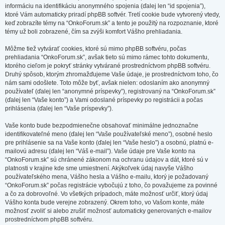
informáciu na identifikáciu anonymného spojenia (ďalej len “id spojenia”),
ktoré Vám automaticky priradí phpBB softvér. Tretí cookie bude vytvorený vtedy,
keď zobrazíte témy na “OnkoForum.sk” a tento je použitý na rozpoznanie, ktoré
témy už boli zobrazené, čím sa zvýši komfort Vášho prehliadania.
Môžme tiež vytvárať cookies, ktoré sú mimo phpBB softvéru, počas
prehliadania “OnkoForum.sk”, avšak tieto sú mimo rámec tohto dokumentu,
ktorého cieľom je pokryť stránky vytvárané prostredníctvom phpBB softvéru.
Druhý spôsob, ktorým zhromažďujeme Vaše údaje, je prostredníctvom toho, čo
nám sami odošlete. Toto môže byť, avšak nielen: odoslaním ako anonymný
používateľ (ďalej len “anonymné príspevky”), registrovaný na “OnkoForum.sk”
(ďalej len “Vaše konto”) a Vami odoslané príspevky po registrácii a počas
prihlásenia (ďalej len “Vaše príspevky”).
Vaše konto bude bezpodmienečne obsahovať minimálne jednoznačne
identifikovateľné meno (ďalej len “Vaše používateľské meno”), osobné heslo
pre prihlásenie sa na Vaše konto (ďalej len “Vaše heslo”) a osobnú, platnú e-
mailovú adresu (ďalej len “Váš e-mail”). Vaše údaje pre Vaše konto na
“OnkoForum.sk” sú chránené zákonom na ochranu údajov a dát, ktoré sú v
platnosti v krajine kde sme umiestnení. Akýkoľvek údaj navyše Vášho
používateľského mena, Vášho hesla a Vášho e-mailu, ktorý je požadovaný
“OnkoForum.sk” počas registrácie vybočujú z toho, čo považujeme za povinné
a čo za dobrovoľné. Vo všetkých prípadoch, máte možnosť určiť, ktorý údaj
Vášho konta bude verejne zobrazený. Okrem toho, vo Vašom konte, máte
možnosť zvoliť si alebo zrušiť možnosť automaticky generovaných e-mailov
prostredníctvom phpBB softvéru.