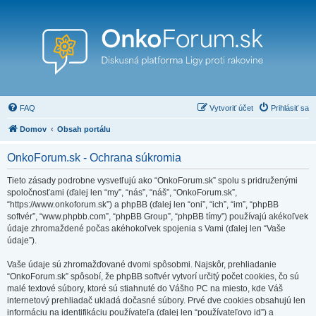
FAQ
Vytvoriť účet
Prihlásiť sa
Domov
Obsah portálu
OnkoForum.sk - Ochrana súkromia
Tieto zásady podrobne vysvetľujú ako “OnkoForum.sk” spolu s pridruženými
spoločnosťami (ďalej len “my”, “nás”, “náš”, “OnkoForum.sk”,
“https://www.onkoforum.sk”) a phpBB (ďalej len “oni”, “ich”, “im”, “phpBB
softvér”, “www.phpbb.com”, “phpBB Group”, “phpBB tímy”) používajú akékoľvek
údaje zhromaždené počas akéhokoľvek spojenia s Vami (ďalej len “Vaše
údaje”).
Vaše údaje sú zhromažďované dvomi spôsobmi. Najskôr, prehliadanie
“OnkoForum.sk” spôsobí, že phpBB softvér vytvorí určitý počet cookies, čo sú
malé textové súbory, ktoré sú stiahnuté do Vášho PC na miesto, kde Váš
internetový prehliadač ukladá dočasné súbory. Prvé dve cookies obsahujú len
informáciu na identifikáciu používateľa (ďalej len “používateľovo id”) a