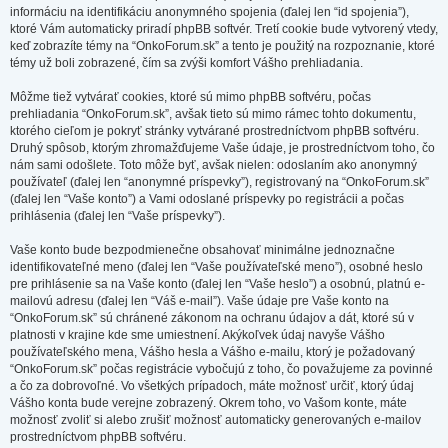
informáciu na identifikáciu anonymného spojenia (ďalej len “id spojenia”),
ktoré Vám automaticky priradí phpBB softvér. Tretí cookie bude vytvorený vtedy,
keď zobrazíte témy na “OnkoForum.sk” a tento je použitý na rozpoznanie, ktoré
témy už boli zobrazené, čím sa zvýši komfort Vášho prehliadania.
Môžme tiež vytvárať cookies, ktoré sú mimo phpBB softvéru, počas
prehliadania “OnkoForum.sk”, avšak tieto sú mimo rámec tohto dokumentu,
ktorého cieľom je pokryť stránky vytvárané prostredníctvom phpBB softvéru.
Druhý spôsob, ktorým zhromažďujeme Vaše údaje, je prostredníctvom toho, čo
nám sami odošlete. Toto môže byť, avšak nielen: odoslaním ako anonymný
používateľ (ďalej len “anonymné príspevky”), registrovaný na “OnkoForum.sk”
(ďalej len “Vaše konto”) a Vami odoslané príspevky po registrácii a počas
prihlásenia (ďalej len “Vaše príspevky”).
Vaše konto bude bezpodmienečne obsahovať minimálne jednoznačne
identifikovateľné meno (ďalej len “Vaše používateľské meno”), osobné heslo
pre prihlásenie sa na Vaše konto (ďalej len “Vaše heslo”) a osobnú, platnú e-
mailovú adresu (ďalej len “Váš e-mail”). Vaše údaje pre Vaše konto na
“OnkoForum.sk” sú chránené zákonom na ochranu údajov a dát, ktoré sú v
platnosti v krajine kde sme umiestnení. Akýkoľvek údaj navyše Vášho
používateľského mena, Vášho hesla a Vášho e-mailu, ktorý je požadovaný
“OnkoForum.sk” počas registrácie vybočujú z toho, čo považujeme za povinné
a čo za dobrovoľné. Vo všetkých prípadoch, máte možnosť určiť, ktorý údaj
Vášho konta bude verejne zobrazený. Okrem toho, vo Vašom konte, máte
možnosť zvoliť si alebo zrušiť možnosť automaticky generovaných e-mailov
prostredníctvom phpBB softvéru.