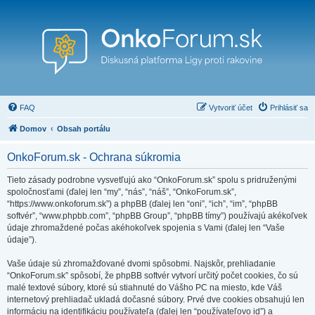
FAQ
Vytvoriť účet
Prihlásiť sa
Domov
Obsah portálu
OnkoForum.sk - Ochrana súkromia
Tieto zásady podrobne vysvetľujú ako “OnkoForum.sk” spolu s pridruženými
spoločnosťami (ďalej len “my”, “nás”, “náš”, “OnkoForum.sk”,
“https://www.onkoforum.sk”) a phpBB (ďalej len “oni”, “ich”, “im”, “phpBB
softvér”, “www.phpbb.com”, “phpBB Group”, “phpBB tímy”) používajú akékoľvek
údaje zhromaždené počas akéhokoľvek spojenia s Vami (ďalej len “Vaše
údaje”).
Vaše údaje sú zhromažďované dvomi spôsobmi. Najskôr, prehliadanie
“OnkoForum.sk” spôsobí, že phpBB softvér vytvorí určitý počet cookies, čo sú
malé textové súbory, ktoré sú stiahnuté do Vášho PC na miesto, kde Váš
internetový prehliadač ukladá dočasné súbory. Prvé dve cookies obsahujú len
informáciu na identifikáciu používateľa (ďalej len “používateľovo id”) a