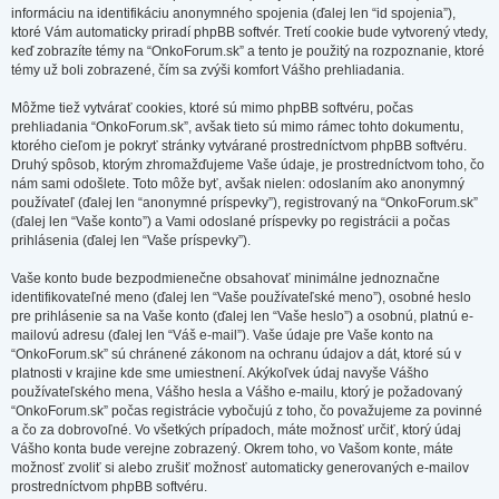
informáciu na identifikáciu anonymného spojenia (ďalej len “id spojenia”),
ktoré Vám automaticky priradí phpBB softvér. Tretí cookie bude vytvorený vtedy,
keď zobrazíte témy na “OnkoForum.sk” a tento je použitý na rozpoznanie, ktoré
témy už boli zobrazené, čím sa zvýši komfort Vášho prehliadania.
Môžme tiež vytvárať cookies, ktoré sú mimo phpBB softvéru, počas
prehliadania “OnkoForum.sk”, avšak tieto sú mimo rámec tohto dokumentu,
ktorého cieľom je pokryť stránky vytvárané prostredníctvom phpBB softvéru.
Druhý spôsob, ktorým zhromažďujeme Vaše údaje, je prostredníctvom toho, čo
nám sami odošlete. Toto môže byť, avšak nielen: odoslaním ako anonymný
používateľ (ďalej len “anonymné príspevky”), registrovaný na “OnkoForum.sk”
(ďalej len “Vaše konto”) a Vami odoslané príspevky po registrácii a počas
prihlásenia (ďalej len “Vaše príspevky”).
Vaše konto bude bezpodmienečne obsahovať minimálne jednoznačne
identifikovateľné meno (ďalej len “Vaše používateľské meno”), osobné heslo
pre prihlásenie sa na Vaše konto (ďalej len “Vaše heslo”) a osobnú, platnú e-
mailovú adresu (ďalej len “Váš e-mail”). Vaše údaje pre Vaše konto na
“OnkoForum.sk” sú chránené zákonom na ochranu údajov a dát, ktoré sú v
platnosti v krajine kde sme umiestnení. Akýkoľvek údaj navyše Vášho
používateľského mena, Vášho hesla a Vášho e-mailu, ktorý je požadovaný
“OnkoForum.sk” počas registrácie vybočujú z toho, čo považujeme za povinné
a čo za dobrovoľné. Vo všetkých prípadoch, máte možnosť určiť, ktorý údaj
Vášho konta bude verejne zobrazený. Okrem toho, vo Vašom konte, máte
možnosť zvoliť si alebo zrušiť možnosť automaticky generovaných e-mailov
prostredníctvom phpBB softvéru.