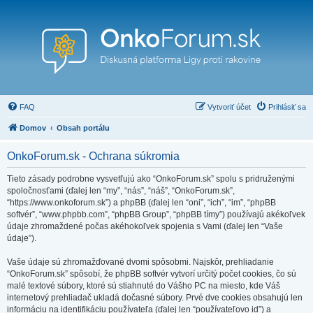
FAQ
Vytvoriť účet
Prihlásiť sa
Domov
Obsah portálu
OnkoForum.sk - Ochrana súkromia
Tieto zásady podrobne vysvetľujú ako “OnkoForum.sk” spolu s pridruženými
spoločnosťami (ďalej len “my”, “nás”, “náš”, “OnkoForum.sk”,
“https://www.onkoforum.sk”) a phpBB (ďalej len “oni”, “ich”, “im”, “phpBB
softvér”, “www.phpbb.com”, “phpBB Group”, “phpBB tímy”) používajú akékoľvek
údaje zhromaždené počas akéhokoľvek spojenia s Vami (ďalej len “Vaše
údaje”).
Vaše údaje sú zhromažďované dvomi spôsobmi. Najskôr, prehliadanie
“OnkoForum.sk” spôsobí, že phpBB softvér vytvorí určitý počet cookies, čo sú
malé textové súbory, ktoré sú stiahnuté do Vášho PC na miesto, kde Váš
internetový prehliadač ukladá dočasné súbory. Prvé dve cookies obsahujú len
informáciu na identifikáciu používateľa (ďalej len “používateľovo id”) a