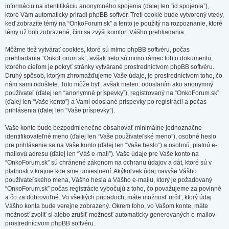
informáciu na identifikáciu anonymného spojenia (ďalej len “id spojenia”),
ktoré Vám automaticky priradí phpBB softvér. Tretí cookie bude vytvorený vtedy,
keď zobrazíte témy na “OnkoForum.sk” a tento je použitý na rozpoznanie, ktoré
témy už boli zobrazené, čím sa zvýši komfort Vášho prehliadania.
Môžme tiež vytvárať cookies, ktoré sú mimo phpBB softvéru, počas
prehliadania “OnkoForum.sk”, avšak tieto sú mimo rámec tohto dokumentu,
ktorého cieľom je pokryť stránky vytvárané prostredníctvom phpBB softvéru.
Druhý spôsob, ktorým zhromažďujeme Vaše údaje, je prostredníctvom toho, čo
nám sami odošlete. Toto môže byť, avšak nielen: odoslaním ako anonymný
používateľ (ďalej len “anonymné príspevky”), registrovaný na “OnkoForum.sk”
(ďalej len “Vaše konto”) a Vami odoslané príspevky po registrácii a počas
prihlásenia (ďalej len “Vaše príspevky”).
Vaše konto bude bezpodmienečne obsahovať minimálne jednoznačne
identifikovateľné meno (ďalej len “Vaše používateľské meno”), osobné heslo
pre prihlásenie sa na Vaše konto (ďalej len “Vaše heslo”) a osobnú, platnú e-
mailovú adresu (ďalej len “Váš e-mail”). Vaše údaje pre Vaše konto na
“OnkoForum.sk” sú chránené zákonom na ochranu údajov a dát, ktoré sú v
platnosti v krajine kde sme umiestnení. Akýkoľvek údaj navyše Vášho
používateľského mena, Vášho hesla a Vášho e-mailu, ktorý je požadovaný
“OnkoForum.sk” počas registrácie vybočujú z toho, čo považujeme za povinné
a čo za dobrovoľné. Vo všetkých prípadoch, máte možnosť určiť, ktorý údaj
Vášho konta bude verejne zobrazený. Okrem toho, vo Vašom konte, máte
možnosť zvoliť si alebo zrušiť možnosť automaticky generovaných e-mailov
prostredníctvom phpBB softvéru.