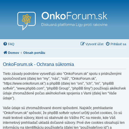
FAQ
Vytvoriť účet
Prihlásiť sa
Domov
Obsah portálu
OnkoForum.sk - Ochrana súkromia
Tieto zásady podrobne vysvetľujú ako “OnkoForum.sk” spolu s pridruženými
spoločnosťami (ďalej len “my”, “nás”, “náš”, “OnkoForum.sk”,
“https://www.onkoforum.sk”) a phpBB (ďalej len “oni”, “ich”, “im”, “phpBB
softvér”, “www.phpbb.com”, “phpBB Group”, “phpBB tímy”) používajú akékoľvek
údaje zhromaždené počas akéhokoľvek spojenia s Vami (ďalej len “Vaše
údaje”).
Vaše údaje sú zhromažďované dvomi spôsobmi. Najskôr, prehliadanie
“OnkoForum.sk” spôsobí, že phpBB softvér vytvorí určitý počet cookies, čo sú
malé textové súbory, ktoré sú stiahnuté do Vášho PC na miesto, kde Váš
internetový prehliadač ukladá dočasné súbory. Prvé dve cookies obsahujú len
informáciu na identifikáciu používateľa (ďalej len “používateľovo id”) a