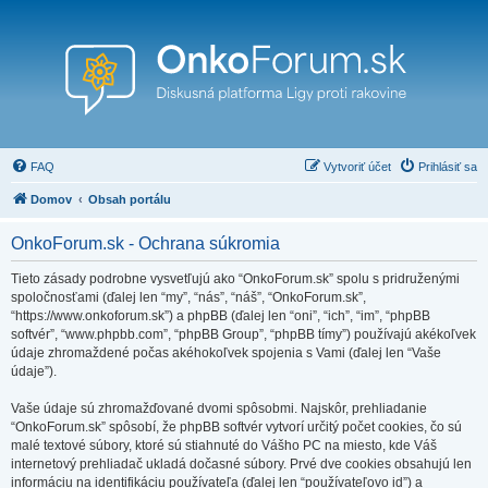
FAQ
Vytvoriť účet
Prihlásiť sa
Domov
Obsah portálu
OnkoForum.sk - Ochrana súkromia
Tieto zásady podrobne vysvetľujú ako “OnkoForum.sk” spolu s pridruženými
spoločnosťami (ďalej len “my”, “nás”, “náš”, “OnkoForum.sk”,
“https://www.onkoforum.sk”) a phpBB (ďalej len “oni”, “ich”, “im”, “phpBB
softvér”, “www.phpbb.com”, “phpBB Group”, “phpBB tímy”) používajú akékoľvek
údaje zhromaždené počas akéhokoľvek spojenia s Vami (ďalej len “Vaše
údaje”).
Vaše údaje sú zhromažďované dvomi spôsobmi. Najskôr, prehliadanie
“OnkoForum.sk” spôsobí, že phpBB softvér vytvorí určitý počet cookies, čo sú
malé textové súbory, ktoré sú stiahnuté do Vášho PC na miesto, kde Váš
internetový prehliadač ukladá dočasné súbory. Prvé dve cookies obsahujú len
informáciu na identifikáciu používateľa (ďalej len “používateľovo id”) a