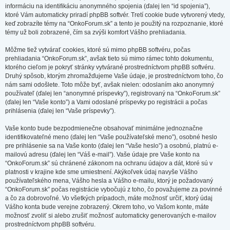
informáciu na identifikáciu anonymného spojenia (ďalej len “id spojenia”),
ktoré Vám automaticky priradí phpBB softvér. Tretí cookie bude vytvorený vtedy,
keď zobrazíte témy na “OnkoForum.sk” a tento je použitý na rozpoznanie, ktoré
témy už boli zobrazené, čím sa zvýši komfort Vášho prehliadania.
Môžme tiež vytvárať cookies, ktoré sú mimo phpBB softvéru, počas
prehliadania “OnkoForum.sk”, avšak tieto sú mimo rámec tohto dokumentu,
ktorého cieľom je pokryť stránky vytvárané prostredníctvom phpBB softvéru.
Druhý spôsob, ktorým zhromažďujeme Vaše údaje, je prostredníctvom toho, čo
nám sami odošlete. Toto môže byť, avšak nielen: odoslaním ako anonymný
používateľ (ďalej len “anonymné príspevky”), registrovaný na “OnkoForum.sk”
(ďalej len “Vaše konto”) a Vami odoslané príspevky po registrácii a počas
prihlásenia (ďalej len “Vaše príspevky”).
Vaše konto bude bezpodmienečne obsahovať minimálne jednoznačne
identifikovateľné meno (ďalej len “Vaše používateľské meno”), osobné heslo
pre prihlásenie sa na Vaše konto (ďalej len “Vaše heslo”) a osobnú, platnú e-
mailovú adresu (ďalej len “Váš e-mail”). Vaše údaje pre Vaše konto na
“OnkoForum.sk” sú chránené zákonom na ochranu údajov a dát, ktoré sú v
platnosti v krajine kde sme umiestnení. Akýkoľvek údaj navyše Vášho
používateľského mena, Vášho hesla a Vášho e-mailu, ktorý je požadovaný
“OnkoForum.sk” počas registrácie vybočujú z toho, čo považujeme za povinné
a čo za dobrovoľné. Vo všetkých prípadoch, máte možnosť určiť, ktorý údaj
Vášho konta bude verejne zobrazený. Okrem toho, vo Vašom konte, máte
možnosť zvoliť si alebo zrušiť možnosť automaticky generovaných e-mailov
prostredníctvom phpBB softvéru.