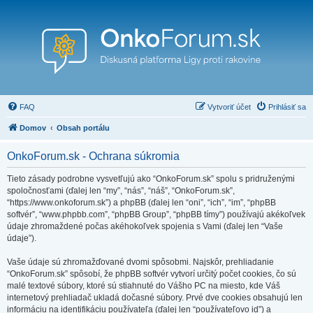
FAQ
Vytvoriť účet
Prihlásiť sa
Domov
Obsah portálu
OnkoForum.sk - Ochrana súkromia
Tieto zásady podrobne vysvetľujú ako “OnkoForum.sk” spolu s pridruženými
spoločnosťami (ďalej len “my”, “nás”, “náš”, “OnkoForum.sk”,
“https://www.onkoforum.sk”) a phpBB (ďalej len “oni”, “ich”, “im”, “phpBB
softvér”, “www.phpbb.com”, “phpBB Group”, “phpBB tímy”) používajú akékoľvek
údaje zhromaždené počas akéhokoľvek spojenia s Vami (ďalej len “Vaše
údaje”).
Vaše údaje sú zhromažďované dvomi spôsobmi. Najskôr, prehliadanie
“OnkoForum.sk” spôsobí, že phpBB softvér vytvorí určitý počet cookies, čo sú
malé textové súbory, ktoré sú stiahnuté do Vášho PC na miesto, kde Váš
internetový prehliadač ukladá dočasné súbory. Prvé dve cookies obsahujú len
informáciu na identifikáciu používateľa (ďalej len “používateľovo id”) a