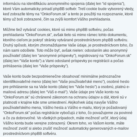
informáciu na identifikáciu anonymného spojenia (ďalej len “id spojenia”),
ktoré Vám automaticky priradí phpBB softvér. Tretí cookie bude vytvorený vtedy,
keď zobrazíte témy na “OnkoForum.sk” a tento je použitý na rozpoznanie, ktoré
témy už boli zobrazené, čím sa zvýši komfort Vášho prehliadania.
Môžme tiež vytvárať cookies, ktoré sú mimo phpBB softvéru, počas
prehliadania “OnkoForum.sk”, avšak tieto sú mimo rámec tohto dokumentu,
ktorého cieľom je pokryť stránky vytvárané prostredníctvom phpBB softvéru.
Druhý spôsob, ktorým zhromažďujeme Vaše údaje, je prostredníctvom toho, čo
nám sami odošlete. Toto môže byť, avšak nielen: odoslaním ako anonymný
používateľ (ďalej len “anonymné príspevky”), registrovaný na “OnkoForum.sk”
(ďalej len “Vaše konto”) a Vami odoslané príspevky po registrácii a počas
prihlásenia (ďalej len “Vaše príspevky”).
Vaše konto bude bezpodmienečne obsahovať minimálne jednoznačne
identifikovateľné meno (ďalej len “Vaše používateľské meno”), osobné heslo
pre prihlásenie sa na Vaše konto (ďalej len “Vaše heslo”) a osobnú, platnú e-
mailovú adresu (ďalej len “Váš e-mail”). Vaše údaje pre Vaše konto na
“OnkoForum.sk” sú chránené zákonom na ochranu údajov a dát, ktoré sú v
platnosti v krajine kde sme umiestnení. Akýkoľvek údaj navyše Vášho
používateľského mena, Vášho hesla a Vášho e-mailu, ktorý je požadovaný
“OnkoForum.sk” počas registrácie vybočujú z toho, čo považujeme za povinné
a čo za dobrovoľné. Vo všetkých prípadoch, máte možnosť určiť, ktorý údaj
Vášho konta bude verejne zobrazený. Okrem toho, vo Vašom konte, máte
možnosť zvoliť si alebo zrušiť možnosť automaticky generovaných e-mailov
prostredníctvom phpBB softvéru.