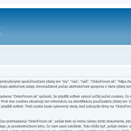
idruženými spoločnosťami (ďalej len “my”, “nás”, “náš”, “OnkoForum.sk”, “https://w
ívajú akékoľvek údaje zhromaždené počas akéhokoľvek spojenia s Vami (ďalej len
anie “OnkoForum.sk” spôsobí, že phpBB softvér vytvorí určitý počet cookies, čo 
Prvé dve cookies obsahujú len informáciu na identifikáciu používateľa (ďalej len “
dí phpBB softvér. Tretí cookie bude vytvorený vtedy, keď zobrazíte témy na “OnkoForu
čas prehliadania “OnkoForum.sk”, avšak tieto sú mimo rámec tohto dokumentu, kto
je, je prostredníctvom toho, čo nám sami odošlete. Toto môže byť, avšak nielen: