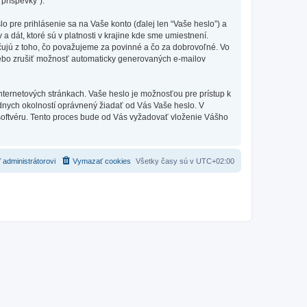
 príspevky”).
pre prihlásenie sa na Vaše konto (ďalej len “Vaše heslo”) a
dát, ktoré sú v platnosti v krajine kde sme umiestnení.
ujú z toho, čo považujeme za povinné a čo za dobrovoľné. Vo
lebo zrušiť možnosť automaticky generovaných e-mailov
nternetových stránkach. Vaše heslo je možnosťou pre prístup k
adnych okolností oprávnený žiadať od Vás Vaše heslo. V
 softvéru. Tento proces bude od Vás vyžadovať vloženie Vášho
 administrátorovi
Vymazať cookies
Všetky časy sú v
UTC+02:00