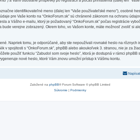
nto”) a Vami odoslané príspevky po registrácii a počas prihlásenia (ďalej len “Vaše
ne identifikovateľné meno (ďalej len “Vaše používateľské meno”), osobné heslo 
e údaje pre Vaše konto na “OnkoForum.sk” sú chránené zákonom na ochranu údajov a 
la a Vášho e-mailu, ktorý je požadovaný “OnkoForum.sk” počas registrácie vyboč
ta bude verejne zobrazený. Okrem toho, vo Vašom konte, máte možnosť zvoliť si a
ené. Napriek tomu, je odporúčané, aby ste nepoužívali rovnaké heslo na rôznych i
Nik v spojitosti s “OnkoForum.sk”, phpBB alebo akoukoľvek 3. stranou, nie je za ži
môžete použiť funkciu “Zabudol som svoje heslo”, ktorá je dostupná v rámci phpBB
ygeneruje nové heslo, ktoré Vám znovu umožní prístup k Vášmu kontu.
Napísať
Založené na
phpBB
® Forum Software © phpBB Limited
Súkromie
|
Podmienky