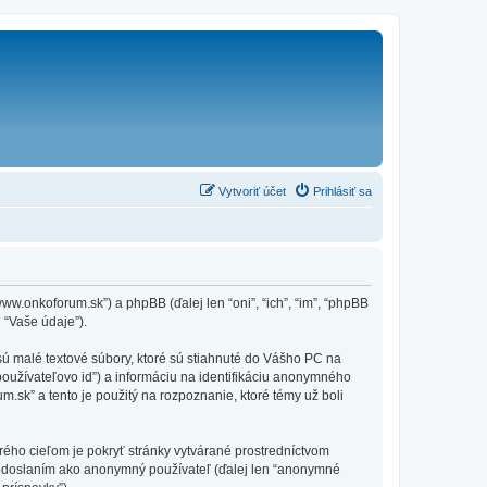
Vytvoriť účet
Prihlásiť sa
ww.onkoforum.sk”) a phpBB (ďalej len “oni”, “ich”, “im”, “phpBB
 “Vaše údaje”).
sú malé textové súbory, ktoré sú stiahnuté do Vášho PC na
používateľovo id”) a informáciu na identifikáciu anonymného
m.sk” a tento je použitý na rozpoznanie, ktoré témy už boli
rého cieľom je pokryť stránky vytvárané prostredníctvom
 odoslaním ako anonymný používateľ (ďalej len “anonymné