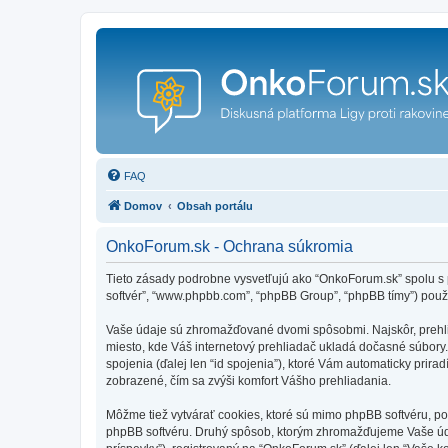
FAQ
Domov
Obsah portálu
OnkoForum.sk - Ochrana súkromia
Tieto zásady podrobne vysvetľujú ako “OnkoForum.sk” spolu s pr
softvér”, “www.phpbb.com”, “phpBB Group”, “phpBB tímy”) použ
Vaše údaje sú zhromažďované dvomi spôsobmi. Najskôr, prehliad
miesto, kde Váš internetový prehliadač ukladá dočasné súbory. 
spojenia (ďalej len “id spojenia”), ktoré Vám automaticky prira
zobrazené, čím sa zvýši komfort Vášho prehliadania.
Môžme tiež vytvárať cookies, ktoré sú mimo phpBB softvéru, po
phpBB softvéru. Druhý spôsob, ktorým zhromažďujeme Vaše úda