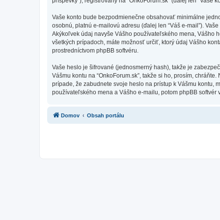
príspevky”), registrovaný na “OnkoForum.sk” (ďalej len “Vaše ko
Vaše konto bude bezpodmienečne obsahovať minimálne jednoznač
osobnú, platnú e-mailovú adresu (ďalej len “Váš e-mail”). Vaš
Akýkoľvek údaj navyše Vášho používateľského mena, Vášho hes
všetkých prípadoch, máte možnosť určiť, ktorý údaj Vášho kon
prostredníctvom phpBB softvéru.
Vaše heslo je šifrované (jednosmerný hash), takže je zabezpeč
Vášmu kontu na “OnkoForum.sk”, takže si ho, prosím, chráňte. 
prípade, že zabudnete svoje heslo na prístup k Vášmu kontu, 
používateľského mena a Vášho e-mailu, potom phpBB softvér v
Domov
Obsah portálu