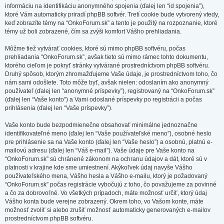
informáciu na identifikáciu anonymného spojenia (ďalej len “id spojenia”),
ktoré Vám automaticky priradí phpBB softvér. Tretí cookie bude vytvorený vtedy,
keď zobrazíte témy na “OnkoForum.sk” a tento je použitý na rozpoznanie, ktoré
témy už boli zobrazené, čím sa zvýši komfort Vášho prehliadania.
Môžme tiež vytvárať cookies, ktoré sú mimo phpBB softvéru, počas
prehliadania “OnkoForum.sk”, avšak tieto sú mimo rámec tohto dokumentu,
ktorého cieľom je pokryť stránky vytvárané prostredníctvom phpBB softvéru.
Druhý spôsob, ktorým zhromažďujeme Vaše údaje, je prostredníctvom toho, čo
nám sami odošlete. Toto môže byť, avšak nielen: odoslaním ako anonymný
používateľ (ďalej len “anonymné príspevky”), registrovaný na “OnkoForum.sk”
(ďalej len “Vaše konto”) a Vami odoslané príspevky po registrácii a počas
prihlásenia (ďalej len “Vaše príspevky”).
Vaše konto bude bezpodmienečne obsahovať minimálne jednoznačne
identifikovateľné meno (ďalej len “Vaše používateľské meno”), osobné heslo
pre prihlásenie sa na Vaše konto (ďalej len “Vaše heslo”) a osobnú, platnú e-
mailovú adresu (ďalej len “Váš e-mail”). Vaše údaje pre Vaše konto na
“OnkoForum.sk” sú chránené zákonom na ochranu údajov a dát, ktoré sú v
platnosti v krajine kde sme umiestnení. Akýkoľvek údaj navyše Vášho
používateľského mena, Vášho hesla a Vášho e-mailu, ktorý je požadovaný
“OnkoForum.sk” počas registrácie vybočujú z toho, čo považujeme za povinné
a čo za dobrovoľné. Vo všetkých prípadoch, máte možnosť určiť, ktorý údaj
Vášho konta bude verejne zobrazený. Okrem toho, vo Vašom konte, máte
možnosť zvoliť si alebo zrušiť možnosť automaticky generovaných e-mailov
prostredníctvom phpBB softvéru.