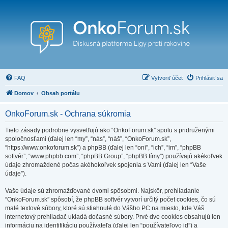
FAQ
Vytvoriť účet
Prihlásiť sa
Domov
Obsah portálu
OnkoForum.sk - Ochrana súkromia
Tieto zásady podrobne vysvetľujú ako “OnkoForum.sk” spolu s pridruženými
spoločnosťami (ďalej len “my”, “nás”, “náš”, “OnkoForum.sk”,
“https://www.onkoforum.sk”) a phpBB (ďalej len “oni”, “ich”, “im”, “phpBB
softvér”, “www.phpbb.com”, “phpBB Group”, “phpBB tímy”) používajú akékoľvek
údaje zhromaždené počas akéhokoľvek spojenia s Vami (ďalej len “Vaše
údaje”).
Vaše údaje sú zhromažďované dvomi spôsobmi. Najskôr, prehliadanie
“OnkoForum.sk” spôsobí, že phpBB softvér vytvorí určitý počet cookies, čo sú
malé textové súbory, ktoré sú stiahnuté do Vášho PC na miesto, kde Váš
internetový prehliadač ukladá dočasné súbory. Prvé dve cookies obsahujú len
informáciu na identifikáciu používateľa (ďalej len “používateľovo id”) a