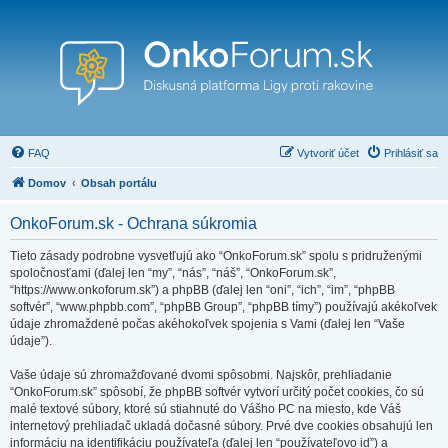
FAQ
Vytvoriť účet
Prihlásiť sa
Domov
Obsah portálu
OnkoForum.sk - Ochrana súkromia
Tieto zásady podrobne vysvetľujú ako “OnkoForum.sk” spolu s pridruženými
spoločnosťami (ďalej len “my”, “nás”, “náš”, “OnkoForum.sk”,
“https://www.onkoforum.sk”) a phpBB (ďalej len “oni”, “ich”, “im”, “phpBB
softvér”, “www.phpbb.com”, “phpBB Group”, “phpBB tímy”) používajú akékoľvek
údaje zhromaždené počas akéhokoľvek spojenia s Vami (ďalej len “Vaše
údaje”).
Vaše údaje sú zhromažďované dvomi spôsobmi. Najskôr, prehliadanie
“OnkoForum.sk” spôsobí, že phpBB softvér vytvorí určitý počet cookies, čo sú
malé textové súbory, ktoré sú stiahnuté do Vášho PC na miesto, kde Váš
internetový prehliadač ukladá dočasné súbory. Prvé dve cookies obsahujú len
informáciu na identifikáciu používateľa (ďalej len “používateľovo id”) a