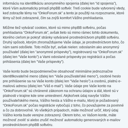
informáciu na identifikáciu anonymného spojenia (ďalej len “id spojenia”),
ktoré Vám automaticky priradí phpBB softvér. Tretí cookie bude vytvorený vtedy,
keď zobrazíte témy na “OnkoForum.sk” a tento je použitý na rozpoznanie, ktoré
témy už boli zobrazené, čím sa zvýši komfort Vášho prehliadania.
Môžme tiež vytvárať cookies, ktoré sú mimo phpBB softvéru, počas
prehliadania “OnkoForum.sk”, avšak tieto sú mimo rámec tohto dokumentu,
ktorého cieľom je pokryť stránky vytvárané prostredníctvom phpBB softvéru.
Druhý spôsob, ktorým zhromažďujeme Vaše údaje, je prostredníctvom toho, čo
nám sami odošlete. Toto môže byť, avšak nielen: odoslaním ako anonymný
používateľ (ďalej len “anonymné príspevky”), registrovaný na “OnkoForum.sk”
(ďalej len “Vaše konto”) a Vami odoslané príspevky po registrácii a počas
prihlásenia (ďalej len “Vaše príspevky”).
Vaše konto bude bezpodmienečne obsahovať minimálne jednoznačne
identifikovateľné meno (ďalej len “Vaše používateľské meno”), osobné heslo
pre prihlásenie sa na Vaše konto (ďalej len “Vaše heslo”) a osobnú, platnú e-
mailovú adresu (ďalej len “Váš e-mail”). Vaše údaje pre Vaše konto na
“OnkoForum.sk” sú chránené zákonom na ochranu údajov a dát, ktoré sú v
platnosti v krajine kde sme umiestnení. Akýkoľvek údaj navyše Vášho
používateľského mena, Vášho hesla a Vášho e-mailu, ktorý je požadovaný
“OnkoForum.sk” počas registrácie vybočujú z toho, čo považujeme za povinné
a čo za dobrovoľné. Vo všetkých prípadoch, máte možnosť určiť, ktorý údaj
Vášho konta bude verejne zobrazený. Okrem toho, vo Vašom konte, máte
možnosť zvoliť si alebo zrušiť možnosť automaticky generovaných e-mailov
prostredníctvom phpBB softvéru.