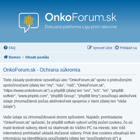
FAQ
Vytvoriť účet
Prihlásiť sa
Domov
Obsah portálu
OnkoForum.sk - Ochrana súkromia
Tieto zásady podrobne vysvetľujú ako “OnkoForum.sk” spolu s pridruženými
spoločnosťami (ďalej len “my”, “nás”, “náš”, “OnkoForum.sk”,
“https://www.onkoforum.sk”) a phpBB (ďalej len “oni”, “ich”, “im”, “phpBB
softvér”, “www.phpbb.com”, “phpBB Group”, “phpBB tímy”) používajú akékoľvek
údaje zhromaždené počas akéhokoľvek spojenia s Vami (ďalej len “Vaše
údaje”).
Vaše údaje sú zhromažďované dvomi spôsobmi. Najskôr, prehliadanie
“OnkoForum.sk” spôsobí, že phpBB softvér vytvorí určitý počet cookies, čo sú
malé textové súbory, ktoré sú stiahnuté do Vášho PC na miesto, kde Váš
internetový prehliadač ukladá dočasné súbory. Prvé dve cookies obsahujú len
informáciu na identifikáciu používateľa (ďalej len “používateľovo id”) a