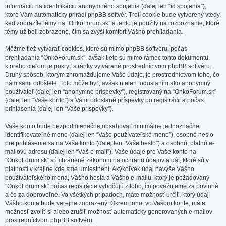
informáciu na identifikáciu anonymného spojenia (ďalej len “id spojenia”),
ktoré Vám automaticky priradí phpBB softvér. Tretí cookie bude vytvorený vtedy,
keď zobrazíte témy na “OnkoForum.sk” a tento je použitý na rozpoznanie, ktoré
témy už boli zobrazené, čím sa zvýši komfort Vášho prehliadania.
Môžme tiež vytvárať cookies, ktoré sú mimo phpBB softvéru, počas
prehliadania “OnkoForum.sk”, avšak tieto sú mimo rámec tohto dokumentu,
ktorého cieľom je pokryť stránky vytvárané prostredníctvom phpBB softvéru.
Druhý spôsob, ktorým zhromažďujeme Vaše údaje, je prostredníctvom toho, čo
nám sami odošlete. Toto môže byť, avšak nielen: odoslaním ako anonymný
používateľ (ďalej len “anonymné príspevky”), registrovaný na “OnkoForum.sk”
(ďalej len “Vaše konto”) a Vami odoslané príspevky po registrácii a počas
prihlásenia (ďalej len “Vaše príspevky”).
Vaše konto bude bezpodmienečne obsahovať minimálne jednoznačne
identifikovateľné meno (ďalej len “Vaše používateľské meno”), osobné heslo
pre prihlásenie sa na Vaše konto (ďalej len “Vaše heslo”) a osobnú, platnú e-
mailovú adresu (ďalej len “Váš e-mail”). Vaše údaje pre Vaše konto na
“OnkoForum.sk” sú chránené zákonom na ochranu údajov a dát, ktoré sú v
platnosti v krajine kde sme umiestnení. Akýkoľvek údaj navyše Vášho
používateľského mena, Vášho hesla a Vášho e-mailu, ktorý je požadovaný
“OnkoForum.sk” počas registrácie vybočujú z toho, čo považujeme za povinné
a čo za dobrovoľné. Vo všetkých prípadoch, máte možnosť určiť, ktorý údaj
Vášho konta bude verejne zobrazený. Okrem toho, vo Vašom konte, máte
možnosť zvoliť si alebo zrušiť možnosť automaticky generovaných e-mailov
prostredníctvom phpBB softvéru.