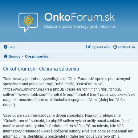
FAQ
Vytvoriť účet
Prihlásiť sa
Domov
Obsah portálu
OnkoForum.sk - Ochrana súkromia
Tieto zásady podrobne vysvetľujú ako “OnkoForum.sk” spolu s pridruženými
spoločnosťami (ďalej len “my”, “nás”, “náš”, “OnkoForum.sk”,
“https://www.onkoforum.sk”) a phpBB (ďalej len “oni”, “ich”, “im”, “phpBB
softvér”, “www.phpbb.com”, “phpBB Group”, “phpBB tímy”) používajú akékoľvek
údaje zhromaždené počas akéhokoľvek spojenia s Vami (ďalej len “Vaše
údaje”).
Vaše údaje sú zhromažďované dvomi spôsobmi. Najskôr, prehliadanie
“OnkoForum.sk” spôsobí, že phpBB softvér vytvorí určitý počet cookies, čo sú
malé textové súbory, ktoré sú stiahnuté do Vášho PC na miesto, kde Váš
internetový prehliadač ukladá dočasné súbory. Prvé dve cookies obsahujú len
informáciu na identifikáciu používateľa (ďalej len “používateľovo id”) a