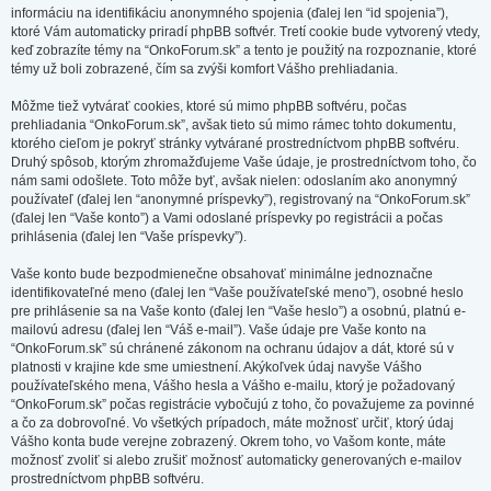
informáciu na identifikáciu anonymného spojenia (ďalej len “id spojenia”),
ktoré Vám automaticky priradí phpBB softvér. Tretí cookie bude vytvorený vtedy,
keď zobrazíte témy na “OnkoForum.sk” a tento je použitý na rozpoznanie, ktoré
témy už boli zobrazené, čím sa zvýši komfort Vášho prehliadania.
Môžme tiež vytvárať cookies, ktoré sú mimo phpBB softvéru, počas
prehliadania “OnkoForum.sk”, avšak tieto sú mimo rámec tohto dokumentu,
ktorého cieľom je pokryť stránky vytvárané prostredníctvom phpBB softvéru.
Druhý spôsob, ktorým zhromažďujeme Vaše údaje, je prostredníctvom toho, čo
nám sami odošlete. Toto môže byť, avšak nielen: odoslaním ako anonymný
používateľ (ďalej len “anonymné príspevky”), registrovaný na “OnkoForum.sk”
(ďalej len “Vaše konto”) a Vami odoslané príspevky po registrácii a počas
prihlásenia (ďalej len “Vaše príspevky”).
Vaše konto bude bezpodmienečne obsahovať minimálne jednoznačne
identifikovateľné meno (ďalej len “Vaše používateľské meno”), osobné heslo
pre prihlásenie sa na Vaše konto (ďalej len “Vaše heslo”) a osobnú, platnú e-
mailovú adresu (ďalej len “Váš e-mail”). Vaše údaje pre Vaše konto na
“OnkoForum.sk” sú chránené zákonom na ochranu údajov a dát, ktoré sú v
platnosti v krajine kde sme umiestnení. Akýkoľvek údaj navyše Vášho
používateľského mena, Vášho hesla a Vášho e-mailu, ktorý je požadovaný
“OnkoForum.sk” počas registrácie vybočujú z toho, čo považujeme za povinné
a čo za dobrovoľné. Vo všetkých prípadoch, máte možnosť určiť, ktorý údaj
Vášho konta bude verejne zobrazený. Okrem toho, vo Vašom konte, máte
možnosť zvoliť si alebo zrušiť možnosť automaticky generovaných e-mailov
prostredníctvom phpBB softvéru.