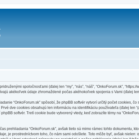
idruženými spoločnosťami (ďalej len “my”, “nás”, “náš”, “OnkoForum.sk”, “https://w
ívajú akékoľvek údaje zhromaždené počas akéhokoľvek spojenia s Vami (ďalej len
anie “OnkoForum.sk” spôsobí, že phpBB softvér vytvorí určitý počet cookies, čo 
Prvé dve cookies obsahujú len informáciu na identifikáciu používateľa (ďalej len “
dí phpBB softvér. Tretí cookie bude vytvorený vtedy, keď zobrazíte témy na “OnkoForu
čas prehliadania “OnkoForum.sk”, avšak tieto sú mimo rámec tohto dokumentu, kto
je, je prostredníctvom toho, čo nám sami odošlete. Toto môže byť, avšak nielen: