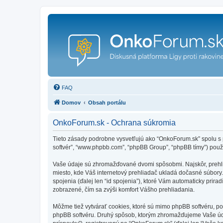
FAQ
Domov
Obsah portálu
OnkoForum.sk - Ochrana súkromia
Tieto zásady podrobne vysvetľujú ako “OnkoForum.sk” spolu s pr
softvér”, “www.phpbb.com”, “phpBB Group”, “phpBB tímy”) použ
Vaše údaje sú zhromažďované dvomi spôsobmi. Najskôr, prehliad
miesto, kde Váš internetový prehliadač ukladá dočasné súbory. 
spojenia (ďalej len “id spojenia”), ktoré Vám automaticky prira
zobrazené, čím sa zvýši komfort Vášho prehliadania.
Môžme tiež vytvárať cookies, ktoré sú mimo phpBB softvéru, po
phpBB softvéru. Druhý spôsob, ktorým zhromažďujeme Vaše úda