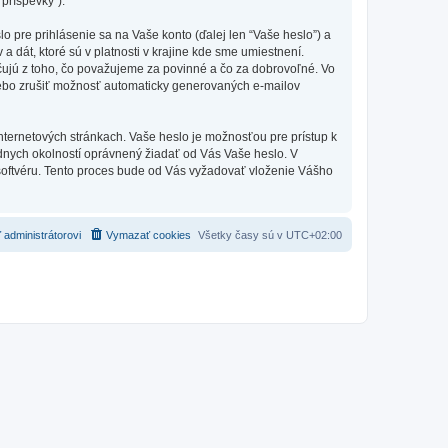
 príspevky”).
pre prihlásenie sa na Vaše konto (ďalej len “Vaše heslo”) a
dát, ktoré sú v platnosti v krajine kde sme umiestnení.
ujú z toho, čo považujeme za povinné a čo za dobrovoľné. Vo
lebo zrušiť možnosť automaticky generovaných e-mailov
nternetových stránkach. Vaše heslo je možnosťou pre prístup k
adnych okolností oprávnený žiadať od Vás Vaše heslo. V
 softvéru. Tento proces bude od Vás vyžadovať vloženie Vášho
 administrátorovi
Vymazať cookies
Všetky časy sú v
UTC+02:00