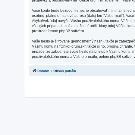
príspevky”), registrovaný na “OnkoForum.sk” (ďalej len “Vaše ko
Vaše konto bude bezpodmienečne obsahovať minimálne jednoznač
osobnú, platnú e-mailovú adresu (ďalej len “Váš e-mail”). Vaš
Akýkoľvek údaj navyše Vášho používateľského mena, Vášho hes
všetkých prípadoch, máte možnosť určiť, ktorý údaj Vášho kon
prostredníctvom phpBB softvéru.
Vaše heslo je šifrované (jednosmerný hash), takže je zabezpeč
Vášmu kontu na “OnkoForum.sk”, takže si ho, prosím, chráňte. 
prípade, že zabudnete svoje heslo na prístup k Vášmu kontu, 
používateľského mena a Vášho e-mailu, potom phpBB softvér v
Domov
Obsah portálu