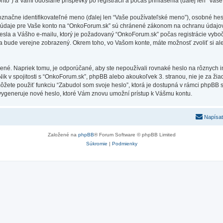
nto”) a Vami odoslané príspevky po registrácii a počas prihlásenia (ďalej len “Vaše
ne identifikovateľné meno (ďalej len “Vaše používateľské meno”), osobné heslo 
e údaje pre Vaše konto na “OnkoForum.sk” sú chránené zákonom na ochranu údajov a 
la a Vášho e-mailu, ktorý je požadovaný “OnkoForum.sk” počas registrácie vyboč
ta bude verejne zobrazený. Okrem toho, vo Vašom konte, máte možnosť zvoliť si a
ené. Napriek tomu, je odporúčané, aby ste nepoužívali rovnaké heslo na rôznych i
Nik v spojitosti s “OnkoForum.sk”, phpBB alebo akoukoľvek 3. stranou, nie je za ži
môžete použiť funkciu “Zabudol som svoje heslo”, ktorá je dostupná v rámci phpBB
ygeneruje nové heslo, ktoré Vám znovu umožní prístup k Vášmu kontu.
Napísať
Založené na
phpBB
® Forum Software © phpBB Limited
Súkromie
|
Podmienky