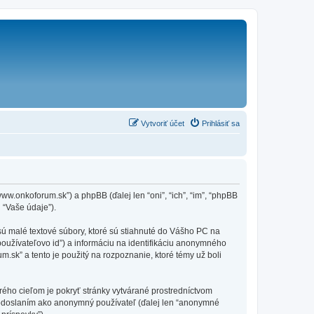
Vytvoriť účet
Prihlásiť sa
ww.onkoforum.sk”) a phpBB (ďalej len “oni”, “ich”, “im”, “phpBB
 “Vaše údaje”).
sú malé textové súbory, ktoré sú stiahnuté do Vášho PC na
používateľovo id”) a informáciu na identifikáciu anonymného
m.sk” a tento je použitý na rozpoznanie, ktoré témy už boli
rého cieľom je pokryť stránky vytvárané prostredníctvom
 odoslaním ako anonymný používateľ (ďalej len “anonymné