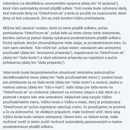
informáciu na identifikáciu anonymného spojenia (ďalej len “id spojenia”),
ktoré Vám automaticky priradí phpBB softvér. Tretí cookie bude vytvorený vtedy,
keď zobrazíte témy na “OnkoForum.sk” a tento je použitý na rozpoznanie, ktoré
témy už boli zobrazené, čím sa zvýši komfort Vášho prehliadania.
Môžme tiež vytvárať cookies, ktoré sú mimo phpBB softvéru, počas
prehliadania “OnkoForum.sk”, avšak tieto sú mimo rámec tohto dokumentu,
ktorého cieľom je pokryť stránky vytvárané prostredníctvom phpBB softvéru.
Druhý spôsob, ktorým zhromažďujeme Vaše údaje, je prostredníctvom toho, čo
nám sami odošlete. Toto môže byť, avšak nielen: odoslaním ako anonymný
používateľ (ďalej len “anonymné príspevky”), registrovaný na “OnkoForum.sk”
(ďalej len “Vaše konto”) a Vami odoslané príspevky po registrácii a počas
prihlásenia (ďalej len “Vaše príspevky”).
Vaše konto bude bezpodmienečne obsahovať minimálne jednoznačne
identifikovateľné meno (ďalej len “Vaše používateľské meno”), osobné heslo
pre prihlásenie sa na Vaše konto (ďalej len “Vaše heslo”) a osobnú, platnú e-
mailovú adresu (ďalej len “Váš e-mail”). Vaše údaje pre Vaše konto na
“OnkoForum.sk” sú chránené zákonom na ochranu údajov a dát, ktoré sú v
platnosti v krajine kde sme umiestnení. Akýkoľvek údaj navyše Vášho
používateľského mena, Vášho hesla a Vášho e-mailu, ktorý je požadovaný
“OnkoForum.sk” počas registrácie vybočujú z toho, čo považujeme za povinné
a čo za dobrovoľné. Vo všetkých prípadoch, máte možnosť určiť, ktorý údaj
Vášho konta bude verejne zobrazený. Okrem toho, vo Vašom konte, máte
možnosť zvoliť si alebo zrušiť možnosť automaticky generovaných e-mailov
prostredníctvom phpBB softvéru.