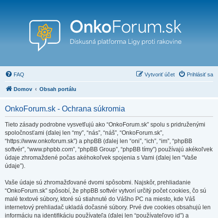
FAQ
Vytvoriť účet
Prihlásiť sa
Domov
Obsah portálu
OnkoForum.sk - Ochrana súkromia
Tieto zásady podrobne vysvetľujú ako “OnkoForum.sk” spolu s pridruženými
spoločnosťami (ďalej len “my”, “nás”, “náš”, “OnkoForum.sk”,
“https://www.onkoforum.sk”) a phpBB (ďalej len “oni”, “ich”, “im”, “phpBB
softvér”, “www.phpbb.com”, “phpBB Group”, “phpBB tímy”) používajú akékoľvek
údaje zhromaždené počas akéhokoľvek spojenia s Vami (ďalej len “Vaše
údaje”).
Vaše údaje sú zhromažďované dvomi spôsobmi. Najskôr, prehliadanie
“OnkoForum.sk” spôsobí, že phpBB softvér vytvorí určitý počet cookies, čo sú
malé textové súbory, ktoré sú stiahnuté do Vášho PC na miesto, kde Váš
internetový prehliadač ukladá dočasné súbory. Prvé dve cookies obsahujú len
informáciu na identifikáciu používateľa (ďalej len “používateľovo id”) a