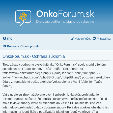
FAQ
Vytvoriť účet
Prihlásiť sa
Domov
Obsah portálu
OnkoForum.sk - Ochrana súkromia
Tieto zásady podrobne vysvetľujú ako “OnkoForum.sk” spolu s pridruženými
spoločnosťami (ďalej len “my”, “nás”, “náš”, “OnkoForum.sk”,
“https://www.onkoforum.sk”) a phpBB (ďalej len “oni”, “ich”, “im”, “phpBB
softvér”, “www.phpbb.com”, “phpBB Group”, “phpBB tímy”) používajú akékoľvek
údaje zhromaždené počas akéhokoľvek spojenia s Vami (ďalej len “Vaše
údaje”).
Vaše údaje sú zhromažďované dvomi spôsobmi. Najskôr, prehliadanie
“OnkoForum.sk” spôsobí, že phpBB softvér vytvorí určitý počet cookies, čo sú
malé textové súbory, ktoré sú stiahnuté do Vášho PC na miesto, kde Váš
internetový prehliadač ukladá dočasné súbory. Prvé dve cookies obsahujú len
informáciu na identifikáciu používateľa (ďalej len “používateľovo id”) a