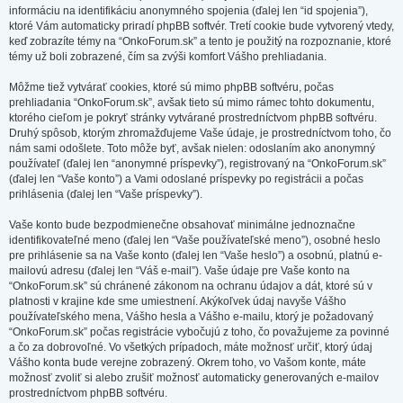
informáciu na identifikáciu anonymného spojenia (ďalej len “id spojenia”),
ktoré Vám automaticky priradí phpBB softvér. Tretí cookie bude vytvorený vtedy,
keď zobrazíte témy na “OnkoForum.sk” a tento je použitý na rozpoznanie, ktoré
témy už boli zobrazené, čím sa zvýši komfort Vášho prehliadania.
Môžme tiež vytvárať cookies, ktoré sú mimo phpBB softvéru, počas
prehliadania “OnkoForum.sk”, avšak tieto sú mimo rámec tohto dokumentu,
ktorého cieľom je pokryť stránky vytvárané prostredníctvom phpBB softvéru.
Druhý spôsob, ktorým zhromažďujeme Vaše údaje, je prostredníctvom toho, čo
nám sami odošlete. Toto môže byť, avšak nielen: odoslaním ako anonymný
používateľ (ďalej len “anonymné príspevky”), registrovaný na “OnkoForum.sk”
(ďalej len “Vaše konto”) a Vami odoslané príspevky po registrácii a počas
prihlásenia (ďalej len “Vaše príspevky”).
Vaše konto bude bezpodmienečne obsahovať minimálne jednoznačne
identifikovateľné meno (ďalej len “Vaše používateľské meno”), osobné heslo
pre prihlásenie sa na Vaše konto (ďalej len “Vaše heslo”) a osobnú, platnú e-
mailovú adresu (ďalej len “Váš e-mail”). Vaše údaje pre Vaše konto na
“OnkoForum.sk” sú chránené zákonom na ochranu údajov a dát, ktoré sú v
platnosti v krajine kde sme umiestnení. Akýkoľvek údaj navyše Vášho
používateľského mena, Vášho hesla a Vášho e-mailu, ktorý je požadovaný
“OnkoForum.sk” počas registrácie vybočujú z toho, čo považujeme za povinné
a čo za dobrovoľné. Vo všetkých prípadoch, máte možnosť určiť, ktorý údaj
Vášho konta bude verejne zobrazený. Okrem toho, vo Vašom konte, máte
možnosť zvoliť si alebo zrušiť možnosť automaticky generovaných e-mailov
prostredníctvom phpBB softvéru.