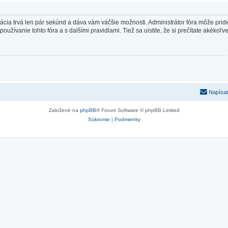
trácia trvá len pár sekúnd a dáva vám väčšie možnosti. Administrátor fóra môže pr
používanie tohto fóra a s dalšími pravidlami. Tiež sa uistite, že si prečítate akékoľ
Napísať
Založené na
phpBB
® Forum Software © phpBB Limited
Súkromie
|
Podmienky