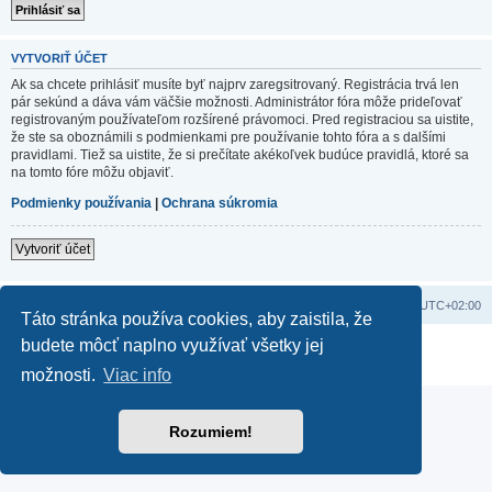
VYTVORIŤ ÚČET
Ak sa chcete prihlásiť musíte byť najprv zaregsitrovaný. Registrácia trvá len
pár sekúnd a dáva vám väčšie možnosti. Administrátor fóra môže prideľovať
registrovaným používateľom rozšírené právomoci. Pred registraciou sa uistite,
že ste sa oboznámili s podmienkami pre používanie tohto fóra a s dalšími
pravidlami. Tiež sa uistite, že si prečítate akékoľvek budúce pravidlá, ktoré sa
na tomto fóre môžu objaviť.
Podmienky používania
|
Ochrana súkromia
Vytvoriť účet
Domov
Obsah portálu
Všetky časy sú v
UTC+02:00
Táto stránka používa cookies, aby zaistila, že
budete môcť naplno využívať všetky jej
Založené na
phpBB
® Forum Software © phpBB Limited
Súkromie
|
Podmienky
možnosti.
Viac info
Rozumiem!