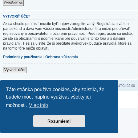
VYTVORIŤ ÚČET
Ak sa chcete prihlásiť musíte byť najprv zaregsitrovaný. Registrácia trvá len
pár sekúnd a dáva vám väčšie možnosti. Administrátor fóra môže prideľovať
registrovaným používateľom rozšírené právomoci. Pred registraciou sa uistite,
že ste sa oboznámili s podmienkami pre používanie tohto fóra a s dalšími
pravidlami. Tiež sa uistite, že si prečítate akékoľvek budúce pravidlá, ktoré sa
na tomto fóre môžu objaviť.
Podmienky používania
|
Ochrana súkromia
Vytvoriť účet
Domov
Obsah portálu
Všetky časy sú v
UTC+02:00
Táto stránka používa cookies, aby zaistila, že
budete môcť naplno využívať všetky jej
Založené na
phpBB
® Forum Software © phpBB Limited
Súkromie
|
Podmienky
možnosti.
Viac info
Rozumiem!