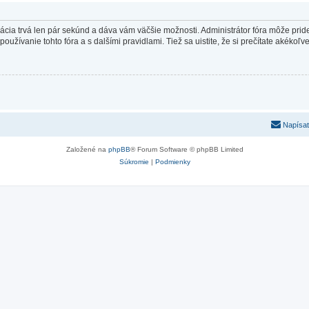
trácia trvá len pár sekúnd a dáva vám väčšie možnosti. Administrátor fóra môže pr
používanie tohto fóra a s dalšími pravidlami. Tiež sa uistite, že si prečítate akékoľ
Napísať
Založené na
phpBB
® Forum Software © phpBB Limited
Súkromie
|
Podmienky