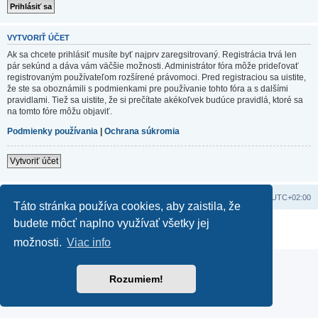
VYTVORIŤ ÚČET
Ak sa chcete prihlásiť musíte byť najprv zaregsitrovaný. Registrácia trvá len
pár sekúnd a dáva vám väčšie možnosti. Administrátor fóra môže prideľovať
registrovaným používateľom rozšírené právomoci. Pred registraciou sa uistite,
že ste sa oboznámili s podmienkami pre používanie tohto fóra a s dalšími
pravidlami. Tiež sa uistite, že si prečítate akékoľvek budúce pravidlá, ktoré sa
na tomto fóre môžu objaviť.
Podmienky používania
|
Ochrana súkromia
Vytvoriť účet
Domov
Obsah portálu
Všetky časy sú v
UTC+02:00
Táto stránka používa cookies, aby zaistila, že
budete môcť naplno využívať všetky jej
Založené na
phpBB
® Forum Software © phpBB Limited
Súkromie
|
Podmienky
možnosti.
Viac info
Rozumiem!