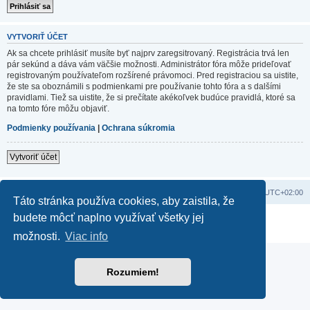
VYTVORIŤ ÚČET
Ak sa chcete prihlásiť musíte byť najprv zaregsitrovaný. Registrácia trvá len
pár sekúnd a dáva vám väčšie možnosti. Administrátor fóra môže prideľovať
registrovaným používateľom rozšírené právomoci. Pred registraciou sa uistite,
že ste sa oboznámili s podmienkami pre používanie tohto fóra a s dalšími
pravidlami. Tiež sa uistite, že si prečítate akékoľvek budúce pravidlá, ktoré sa
na tomto fóre môžu objaviť.
Podmienky používania
|
Ochrana súkromia
Vytvoriť účet
Domov
Obsah portálu
Všetky časy sú v
UTC+02:00
Táto stránka používa cookies, aby zaistila, že
budete môcť naplno využívať všetky jej
Založené na
phpBB
® Forum Software © phpBB Limited
Súkromie
|
Podmienky
možnosti.
Viac info
Rozumiem!