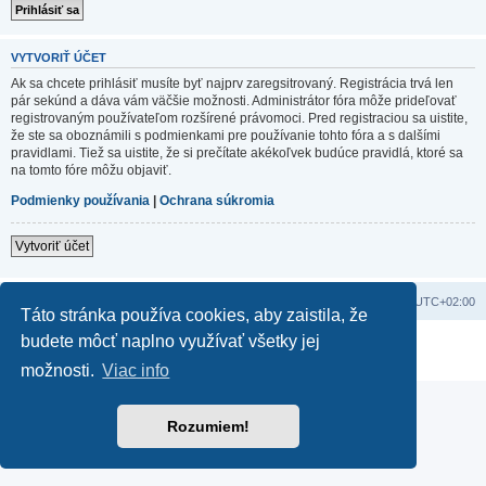
VYTVORIŤ ÚČET
Ak sa chcete prihlásiť musíte byť najprv zaregsitrovaný. Registrácia trvá len
pár sekúnd a dáva vám väčšie možnosti. Administrátor fóra môže prideľovať
registrovaným používateľom rozšírené právomoci. Pred registraciou sa uistite,
že ste sa oboznámili s podmienkami pre používanie tohto fóra a s dalšími
pravidlami. Tiež sa uistite, že si prečítate akékoľvek budúce pravidlá, ktoré sa
na tomto fóre môžu objaviť.
Podmienky používania
|
Ochrana súkromia
Vytvoriť účet
Domov
Obsah portálu
Všetky časy sú v
UTC+02:00
Táto stránka používa cookies, aby zaistila, že
budete môcť naplno využívať všetky jej
Založené na
phpBB
® Forum Software © phpBB Limited
Súkromie
|
Podmienky
možnosti.
Viac info
Rozumiem!