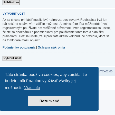
VYTVORIŤ ÚČET
Ak sa chcete prihlásiť musíte byť najprv zaregsitrovaný. Registrácia trvá len
pár sekúnd a dáva vám väčšie možnosti. Administrátor fóra môže prideľovať
registrovaným používateľom rozšírené právomoci. Pred registraciou sa uistite,
že ste sa oboznámili s podmienkami pre používanie tohto fóra a s dalšími
pravidlami. Tiež sa uistite, že si prečítate akékoľvek budúce pravidlá, ktoré sa
na tomto fóre môžu objaviť.
Podmienky používania
|
Ochrana súkromia
Vytvoriť účet
Domov
Obsah portálu
Všetky časy sú v
UTC+02:00
Táto stránka používa cookies, aby zaistila, že
budete môcť naplno využívať všetky jej
Založené na
phpBB
® Forum Software © phpBB Limited
Súkromie
|
Podmienky
možnosti.
Viac info
Rozumiem!